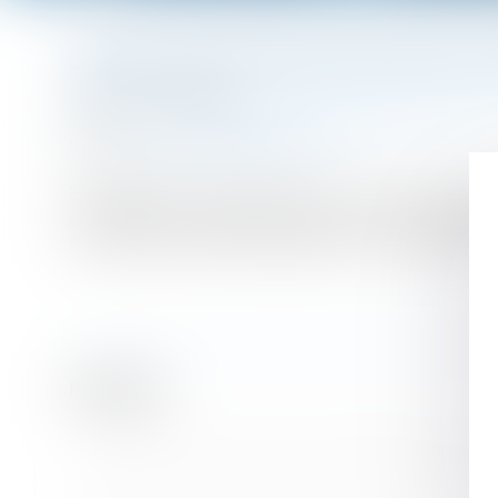
Vous êtes ici :
Accueil
L’obligation de l’employeur de reclassement subsiste en p
L’OBLIGATION DE L’EMPLOYEUR DE RECL
Publié le :
03/06/2024
Droit du travail - Salariés
/
Relation individuelles au trava
Source :
www.lemag-juridique.com
En application de l’ancien article L 1233-4 du Code du 
possibilités de reclassement prévues ou non dans le pla
de chacun des emplois disponibles, correspondant à leur
Historique
Transfert de contrat de travail et bénéfice des prime
Nullité du licenciement à raison du handicap : précisio