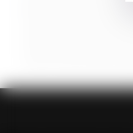
Indivision : quelle indemnisation pour l’indivisaire qu
L’obligation de l’employeur de reclassement subsist
Faute inexcusable de l’employeur : indemnisation i
Proposition de loi visant à réduire et à encadrer les
Rappels des obligations de l’employeur dans le cadre 
Proposition de loi renforçant l'ordonnance de prote
Action en paiement des salaires après une déclaration
Assurance-vie : pas de primes manifestement exagé