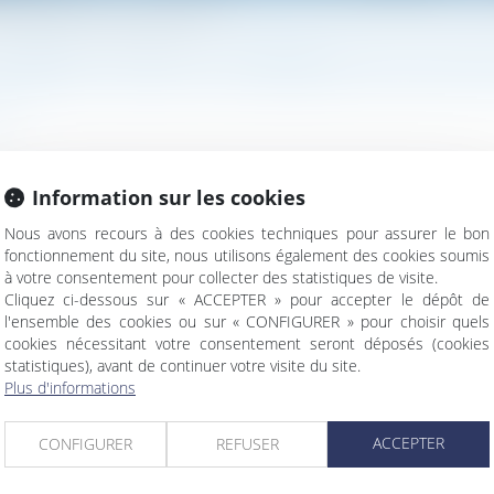
résence d’un plan de sauvegarde de l’emploi
ASSEMENT SUBSISTE EN PRÉSENCE D’UN PLAN D
il
travail, il appartient à l’employeur, même en présence d’un plan 
Information sur les cookies
n et de faire des offres précises, concrètes et personnalisées 
Nous avons recours à des cookies techniques pour assurer le bon
 qualification...
Lire la suite
fonctionnement du site, nous utilisons également des cookies soumis
à votre consentement pour collecter des statistiques de visite.
Cliquez ci-dessous sur « ACCEPTER » pour accepter le dépôt de
l'ensemble des cookies ou sur « CONFIGURER » pour choisir quels
cookies nécessitant votre consentement seront déposés (cookies
statistiques), avant de continuer votre visite du site.
Plus d'informations
s
ACCEPTER
CONFIGURER
REFUSER
n sur l’office du juge