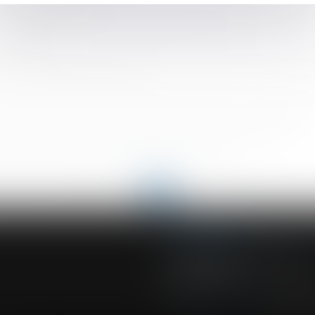
i rembourse seul le prêt ?
e en présence d’un plan de sauvegarde de l’emploi
ndépendante
 frais bancaires sur succession
d’un licenciement pour inaptitude d’un salarié à la suite d’un acc
ction et créant l'ordonnance provisoire de protection immédiate
 d’inaptitude : quel point de départ du délai de prescription ?
rées sans une bonne administration de la preuve
<<
<
...
60
61
62
63
64
65
66
...
>
>>
ACVF ASSOCIES
23 Boulevard du Champ de Mars
68000 COLMAR
Tél :
03 89 41 30 58
-
Fax : 03 89 