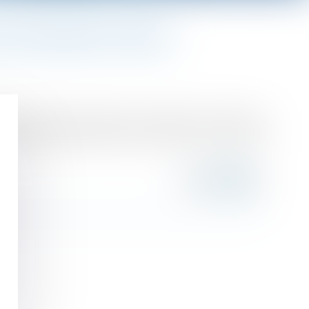
E SAUVEGARDE DE L’EMPLOI
de sauvegarde de l’emploi, de rechercher s’il existe des
à chacun des salariés dont le licenciement est envisagé,