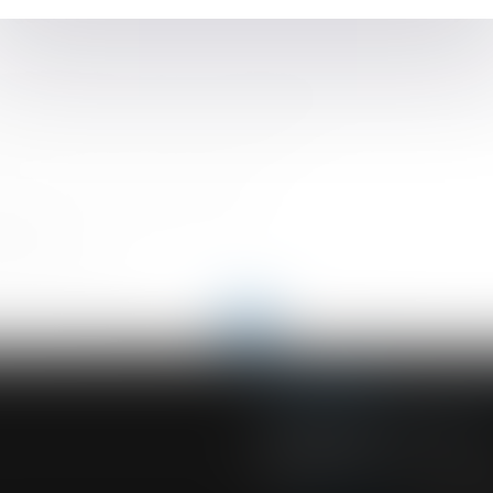
’applique qu’entre les salariés relevant d’une même catégorie pr
d’un accident de travail ou d’une maladie professionnelle ne répar
antérieure au terme du contrat de mission
de la Direction générale du travail
 limites
n rapport annuel
<<
<
...
82
83
84
85
86
87
88
...
>
>>
ACVF ASSOCIES
23 Boulevard du Champ de Mars
68000 COLMAR