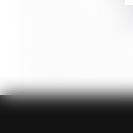
Régimes de prévoyance : l’égalité de traitement ne s
Les violences sexistes en France
La rente ou l’indemnité en capital versé à la victime 
La portée de la notification de départ à la retraite 
Indivision et dépense personnelle : mise au clair
Accidents du travail grave ou mortel : les précisions 
Licenciement postérieur à une naissance : principe et
Violence à l’égard des femmes : le GREVIO publie so