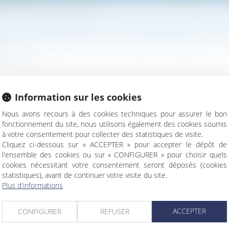
inexcusable de l’employeur : rejet de la QPC
ÉS VICTIMES D’UNE FAUTE INEXCUSABLE DE L’E
u travail
ant la reconnaissance de la faute excusable de son employeur, avait
Information sur les cookies
 de la sécurité sociale est-il contraire au principe d'égalité devant
yen de 1789 ainsi qu'au principe de responsabilité, qui découle de
Nous avons recours à des cookies techniques pour assurer le bon
fonctionnement du site, nous utilisons également des cookies soumis
à votre consentement pour collecter des statistiques de visite.
Cliquez ci-dessous sur « ACCEPTER » pour accepter le dépôt de
l'ensemble des cookies ou sur « CONFIGURER » pour choisir quels
cookies nécessitant votre consentement seront déposés (cookies
statistiques), avant de continuer votre visite du site.
Plus d'informations
 faute inexcusable de l’employeur : rejet de la QPC
ACCEPTER
CONFIGURER
REFUSER
de travail du travailleur de nuit calculée sur une période q