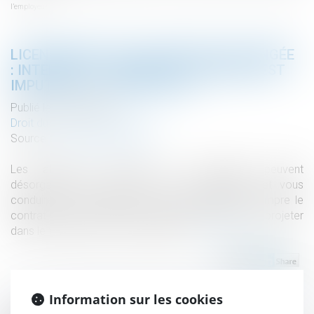
l’employeur
LICENCIEMENT POUR ABSENCE PROLONGÉE
: INTERDIT SI L’ORIGINE DE L’ABSENCE EST
IMPUTABLE À L’EMPLOYEUR
Publié le :
08/06/2021
Droit du travail - Employeurs
Source :
www.editions-tissot.fr
Les absences répétées ou prolongées peuvent
désorganiser la bonne marche de l’entreprise et vous
conduire à vous interroger sur la possibilité de rompre le
contrat de travail afin de vous organiser et de vous projeter
dans le temps avec un autre salarié...
Lire la suite
Information sur les cookies