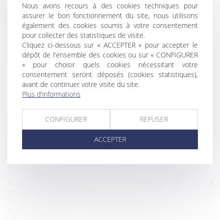
Nous avons recours à des cookies techniques pour
Historique
assurer le bon fonctionnement du site, nous utilisons
Amiante : la Cour de cassation reconnaît le droit
également des cookies soumis à votre consentement
à l’indemnisation d’ex-salariés d’EDF
pour collecter des statistiques de visite.
Cliquez ci-dessous sur « ACCEPTER » pour accepter le
CFE 2021 : un acompte à payer au plus tard le 15 juin
dépôt de l'ensemble des cookies ou sur « CONFIGURER
2021
» pour choisir quels cookies nécessitant votre
consentement seront déposés (cookies statistiques),
De nouvelles mesures concernant les congés payés des
avant de continuer votre visite du site.
travailleurs
Plus d'informations
Déductibilité limitée pour la pension alimentaire versée à
un enfant majeur
CONFIGURER
REFUSER
La notion de bonne foi au sens de l’article 555 du code
ACCEPTER
civil
Attribution d’actions et restitution des cotisations
sociales : quel régime ?
Naissance -Congé de paternité : sa durée passe de 11 à
25 jours à compter du 1er juillet | service-public.fr
La juste évaluation du préjudice réparable