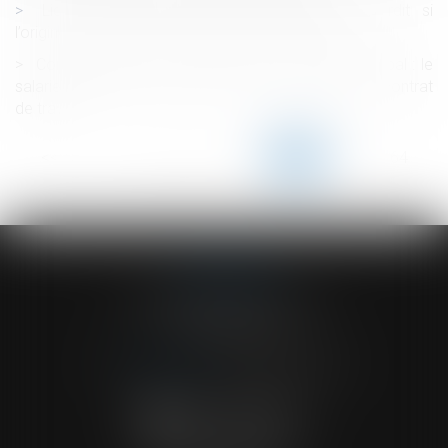
Licenciement pour absence prolongée : interdit si
l’origine de l’absence est imputable à l’employeur
Congés payés et fractionnement du congé principal : le
salarié ne peut pas renoncer à ses droits dans son contrat
de travail
<<
<
...
159
160
161
162
163
164
165
...
>
>>
ACVF ASSOCIES
23 Boulevard du Champ de Mars
68000 COLMAR
Tél :
03 89 41 30 58
-
Fax : 03 89 24 54 57
NOUS CONTACTER