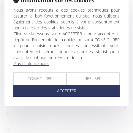
Information sur les cookies
Historique
Nous avons recours à des cookies techniques pour
Transfert, en cours de procédure, de la résidence
assurer le bon fonctionnement du site, nous utilisons
habituelle de l’enfant vers un État tiers : quelle juridiction
également des cookies soumis à votre consentement
compétente ?
pour collecter des statistiques de visite.
Cliquez ci-dessous sur « ACCEPTER » pour accepter le
Véhicule impliqué dans un accident de circulation : la
dépôt de l'ensemble des cookies ou sur « CONFIGURER
qualité de passager du propriétaire n’exclut pas le transfert
» pour choisir quels cookies nécessitant votre
de la garde
consentement seront déposés (cookies statistiques),
avant de continuer votre visite du site.
Travail le dimanche et convention de forfait en jours
Plus d'informations
La détention d'un diplôme ne permet pas toujours de
légitimer une inégalité de traitement entre salariés occupant
CONFIGURER
REFUSER
un même poste
ACCEPTER
Coût des frais d’obsèques : les solutions pour une
meilleure information des consommateurs
Bilan de la réforme du divorce par consentement mutuel
cinq ans après
Epargne salariale : un déblocage exceptionnel jusqu'au
31 décembre