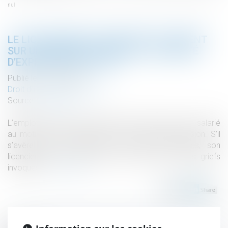
nul
LE LICENCIEMENT FONDÉ PARTIELLEMENT
SUR UN ABUS NON AVÉRÉ DE LA LIBERTÉ
D’EXPRESSION EST NUL
Publié le :
21/09/2022
Droit du travail - Employeurs
Source :
www.efl.fr
L’employeur doit être vigilant avant de licencier un salarié
au motif qu’il aurait abusé de sa liberté d’expression. S’il
s’avère que le salarié n’a pas commis d’abus, son
licenciement est nul, quels que soient les autres griefs
invoqués...
Lire la suite