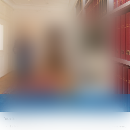
Ouvrir
le
menu
Vous êtes ici :
Accueil
Le licenciement fondé partiellement sur un abus non avéré de la liberté d’expression est