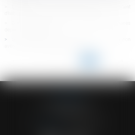
L’aide sociale versée directement à l’établissement
d’hébergement est récupérable sur succession
Congé de proche aidant : de nouveaux bénéficiaires
depuis le 1er juillet 2022
Le licenciement fondé partiellement sur un abus non
avéré de la liberté d’expression est nul
<<
<
...
119
120
121
122
123
124
125
...
>
>>
ACVF ASSOCIES
23 Boulevard du Champ de Mars
68000 COLMAR
Tél :
03 89 41 30 58
-
Fax : 03 89 24 54 57