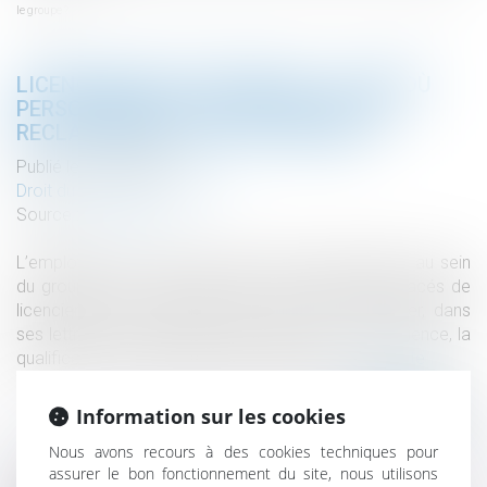
le groupe ?
LICENCIEMENT ÉCONOMIQUE : JUSQU’OÙ
PERSONNALISER LA RECHERCHE D’UN
RECLASSEMENT DANS LE GROUPE ?
Publié le :
28/04/2021
Droit du travail - Employeurs
Source :
www.efl.fr
L’employeur qui recherche des postes disponibles au sein
du groupe pour le reclassement des salariés menacés de
licenciement économique n’est pas tenu d’indiquer, dans
ses lettres de recherche, l’âge, la formation, l’expérience, la
qualification ou l’ancienneté des salariés...
Lire la suite
Information sur les cookies
Nous avons recours à des cookies techniques pour
assurer le bon fonctionnement du site, nous utilisons