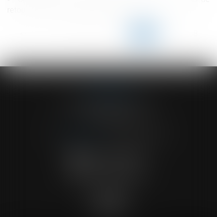
retour définitif de l’étranger en France
<<
<
...
163
164
165
166
167
168
169
...
>
>>
ACVF ASSOCIES
23 Boulevard du Champ de Mars
68000 COLMAR
Tél :
03 89 41 30 58
-
Fax : 03 89 24 54 57
NOUS CONTACTER
NOUS LOCALISER