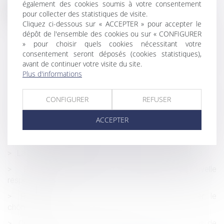
également des cookies soumis à votre consentement
Historique
pour collecter des statistiques de visite.
Cliquez ci-dessous sur « ACCEPTER » pour accepter le
La responsabilité civile du particulier et son assurance
dépôt de l'ensemble des cookies ou sur « CONFIGURER
Visible ou non, une modification de bâtiment se déclare
» pour choisir quels cookies nécessitant votre
consentement seront déposés (cookies statistiques),
Redressement URSSAF : absence d’observations et
avant de continuer votre visite du site.
chose jugée
Plus d'informations
Votre héritage a disparu, que pouvez-vous faire ?
Licenciement économique : jusqu’où personnaliser la
CONFIGURER
REFUSER
recherche d’un reclassement dans le groupe ?
ACCEPTER
Particulier employeur : vous êtes responsable de la
sécurité de votre employé
La Seine-Saint-Denis lutte contre les mariages forcés
Face au désastre du Covid-19, une nouvelle
responsabilité
Rupture période d'essai : pouvez-vous toucher le
chômage ?
Covid-19 : prise en charge des soins des Français de