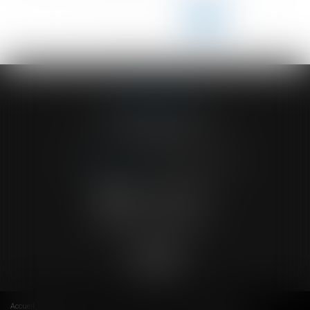
<<
<
...
124
125
126
127
128
129
130
...
>
>>
ACVF ASSOCIES
23 Boulevard du Champ de Mars
68000 COLMAR
Tél :
03 89 41 30 58
-
Fax : 03 89 24 54 57
NOUS CONTACTER
NOUS LOCALISER
Accueil
Cabinet
Avocats
Actus
RDV en ligne