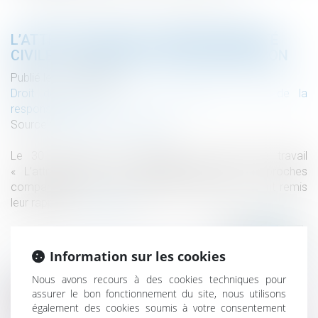
L’ATTRACTIVITÉ DE LA RESPONSABILITÉ
CIVILE : LE GROUPE DE TRAVAIL REND SON
Publié le :
19/07/2022
Droit des obligations et des suretés
/
Droit de la
responsabilité
Source :
www.courdecassation.fr
Le 30 juin, 2022, les membres du groupe de travail
« L’attractivité de la responsabilité civile : approches
comparatives dans les relations économiques » ont remis
leur rapport...
Lire la suite
Information sur les cookies
Nous avons recours à des cookies techniques pour
assurer le bon fonctionnement du site, nous utilisons
Historique
également des cookies soumis à votre consentement