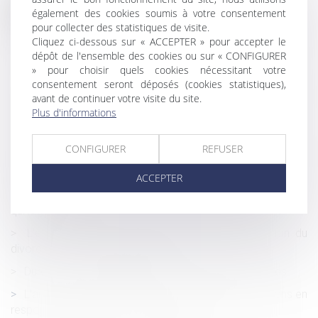
Historique
également des cookies soumis à votre consentement
pour collecter des statistiques de visite.
Responsabilité des associés d’une société civile de
Cliquez ci-dessous sur « ACCEPTER » pour accepter le
construction-vente
dépôt de l'ensemble des cookies ou sur « CONFIGURER
» pour choisir quels cookies nécessitant votre
Indemnité de réduction
consentement seront déposés (cookies statistiques),
Le transfert du recouvrement des cotisations Agirc-
avant de continuer votre visite du site.
Arrco aux Urssaf à nouveau reporté ?
Plus d'informations
Créances entre époux séparés de biens
CONFIGURER
REFUSER
Le CSE n’est pas consulté si l'avis d'inaptitude dispense
l'employeur de rechercher un reclassement
ACCEPTER
Résiliation judiciaire : elle prend effet au jour du jugement
qui la prononce
L'e-DCM : un nouvel outil pour la dématérialisation du
divorce par consentement mutuel
Durée du contrôle Urssaf dans les petites entreprises
L’article 1792-4-3 du Code civil s’applique aux actions en
responsabilité du maître de l’ouvrage