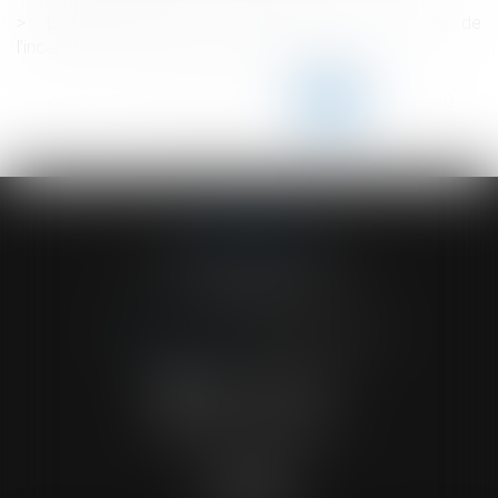
L’effet papillon de la censure constitutionnelle de
l’incapacité de recevoir des auxiliaires de vie
<<
<
...
125
126
127
128
129
130
131
...
>
>>
ACVF ASSOCIES
23 Boulevard du Champ de Mars
68000 COLMAR
Tél :
03 89 41 30 58
-
Fax : 03 89 24 54 57
NOUS CONTACTER
NOUS LOCALISER