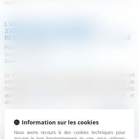
l’ouvrage
L’ARTICLE 1792-4-3 DU CODE CIVIL
S’APPLIQUE AUX ACTIONS EN
RESPONSABILITÉ DU MAÎTRE DE L’OUVRAGE
Publié le :
07/07/2022
Droit immobilier
/
Droit de la construction
Source :
www.efl.fr
Le délai de prescription de l’article 1792-4-3 du Code civil
concerne les actions en responsabilité du maître de
l’ouvrage contre les constructeurs et leurs sous-traitants
autres que celles relevant des garanties biennale et
décennale...
Lire la suite
Information sur les cookies
Nous avons recours à des cookies techniques pour
assurer le bon fonctionnement du site, nous utilisons