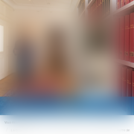
Ouvrir
le
menu
Vous êtes ici :
Accueil
L’article 1792-4-3 du Code civil s’applique aux actions en responsabilité du maître de