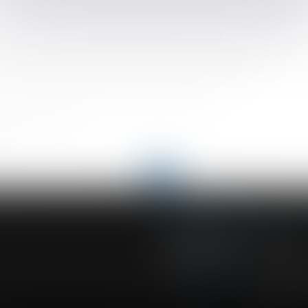
l'indemnisation des ayants droit d’une victime survivante en cas 
t être mise à la charge du mandataire du maître d’ouvrage
 revenus de remplacement est soumise à cotisations
r celui qui n'est pas le parent de l'enfant ?
me le plus adapté
artie
<
...
211
212
213
214
215
216
217
>
ACVF ASSOCIES
23 Boulevard du Champ de Mars
68000 COLMAR
Tél :
03 89 41 30 58
-
Fax : 03 89 