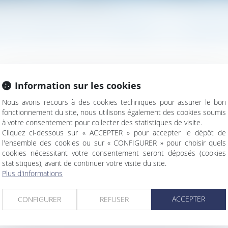
mise à la charge du mandataire du maître d’ouvrage
SOUS-TRAITANT PEUT ÊTRE MISE À LA CHARGE 
Information sur les cookies
xercice de certaines attributions en son nom et pour son compte
le versement des sommes dues au sous-traitant...
Lire la suite
Nous avons recours à des cookies techniques pour assurer le bon
fonctionnement du site, nous utilisons également des cookies soumis
à votre consentement pour collecter des statistiques de visite.
Cliquez ci-dessous sur « ACCEPTER » pour accepter le dépôt de
l'ensemble des cookies ou sur « CONFIGURER » pour choisir quels
cookies nécessitant votre consentement seront déposés (cookies
statistiques), avant de continuer votre visite du site.
Plus d'informations
ral
ACCEPTER
CONFIGURER
REFUSER
e d’aménagement ?