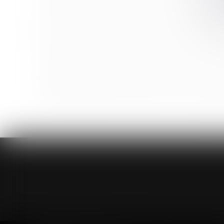
Dépôt à l'Assemblée nationale d'un projet de loi sur 
Droit de partage : une première réduction en 2020
L’action en paiement direct par un sous-traitant peu
L'indemnité d'éviction calculée sous déduction des
Séparation d'un couple de même sexe, quelle place pou
Réparation intégrale d'un préjudice et choix du barè
Trajet domicile/lieux d'exécution du travail et contrep
<<