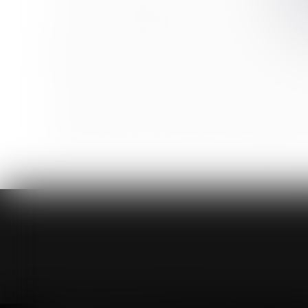
Construction : éligibilité au fonds de prévention d
Recherche de paternité internationale : cassation de l’
L’absence de valeur probante d’un acte de notoriété a
Publicité des cessions de parts sociales de sociétés 
Incapacité permanente professionnelle : les règles c
Information et protection des victimes de violences s
Médecine du travail : modification des attestations de