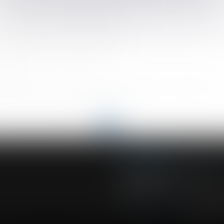
u phénomène de mouvements de terrain
arrêt appliquant la loi de Floride
cquisitive ne peut entraîner sa nullité
civiles : de nouvelles formalités
hangent !
exuelles lors de la libération de leur agresseur : adoption à l'AN
 suivi de l’état de santé des salariés
<<
<
...
5
6
7
8
9
10
11
...
>
>>
ACVF ASSOCIES
23 Boulevard du Champ de Mars
68000 COLMAR
Tél :
03 89 41 30 58
-
Fax : 03 89 