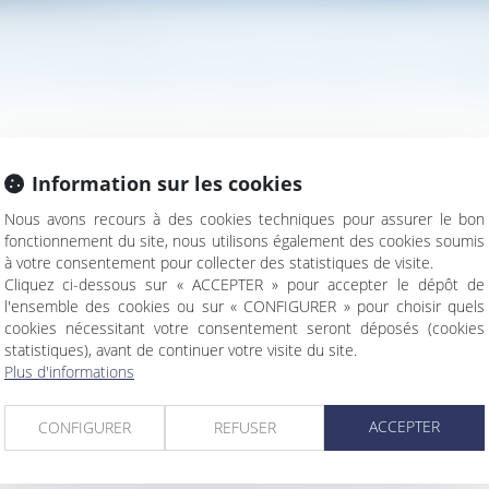
ve ne peut entraîner sa nullité
CTE DE NOTORIÉTÉ ACQUISITIVE NE PEUT ENTRA
Information sur les cookies
6, est venue rappeler qu’un acte de notoriété acquisitive ne p
Nous avons recours à des cookies techniques pour assurer le bon
fonctionnement du site, nous utilisons également des cookies soumis
à votre consentement pour collecter des statistiques de visite.
Cliquez ci-dessous sur « ACCEPTER » pour accepter le dépôt de
l'ensemble des cookies ou sur « CONFIGURER » pour choisir quels
cookies nécessitant votre consentement seront déposés (cookies
statistiques), avant de continuer votre visite du site.
Plus d'informations
ispositif recentré
ACCEPTER
CONFIGURER
REFUSER
 une contribution rétroactive sans détailler chaque dépense !
cité totale de travail, ou plutôt l’utiliser correctement ?