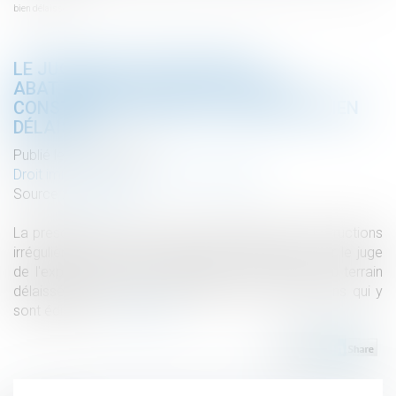
bien délaissé
LE JUGE PEUT APPLIQUER UN
ABATTEMENT POUR ILLICÉITÉ DES
CONSTRUCTIONS SUR LA VALEUR DU BIEN
DÉLAISSÉ
Publié le :
13/12/2023
Droit immobilier
/
Droit de la construction
Source :
www.efl.fr
La prescription de l'action en démolition des constructions
irrégulières ne fait pas obstacle à l'application, par le juge
de l'expropriation, d'un abattement sur la valeur du terrain
délaissé, pour illicéité d'une partie des constructions qui y
sont édifiées...
Lire la suite