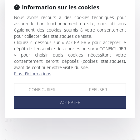
Information sur les cookies
Historique
Nous avons recours à des cookies techniques pour
Le taux de la cotisation AGS sera porté à 0,20 % au
assurer le bon fonctionnement du site, nous utilisons
1er janvier 2024
également des cookies soumis à votre consentement
pour collecter des statistiques de visite.
Rappel de paiement d’heures supplémentaires et énième
Cliquez ci-dessous sur « ACCEPTER » pour accepter le
rappel concernant la charge de la preuve
dépôt de l'ensemble des cookies ou sur « CONFIGURER
» pour choisir quels cookies nécessitant votre
JO 2024 : certaines entreprises vont pouvoir suspendre
consentement seront déposés (cookies statistiques),
le repos hebdomadaire de leurs salariés
avant de continuer votre visite du site.
Le juge peut appliquer un abattement pour illicéité des
Plus d'informations
constructions sur la valeur du bien délaissé
Complexité des opérations de partage et désignation
CONFIGURER
REFUSER
d’un notaire : le juge doit en plus commettre un juge chargé
ACCEPTER
de la surveillance
Formation continue des professionnels de l’immobilier :
une obligation pour exercer
Recevabilité de l’action en contestation de paternité