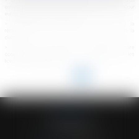
Erreur fautive de diagnostic prénatal et naissance d’un
enfant handicapé : le chiffrage du préjudice selon la Cour
européenne des droits de l’homme
Indemnité de congés payés comprise dans la
rémunération forfaitaire : attention à la rédaction de la
clause
Ouverture d’une procédure de liquidation judiciaire
consécutive à une annulation et conséquences sur les
licenciements prononcés
<<
<
...
76
77
78
79
80
81
82
...
>
>>
ACVF ASSOCIES
23 Boulevard du Champ de Mars
68000 COLMAR