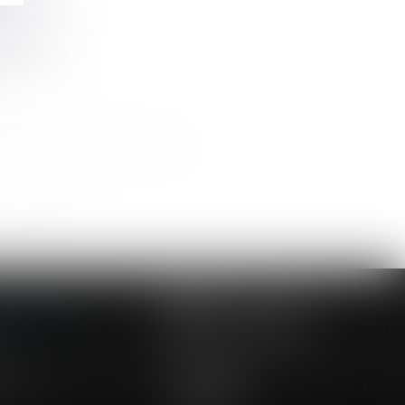
la surveillance
uropéenne des droits de l’homme
ents prononcés
NOUS CONTACTER
NOUS LOCALISER
24 54 57