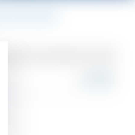
 DE LEURS SALARIÉS
oir suspendre le repos hebdomadaire de leurs salariés.
tement dans le cadre de l’organisation et du déroulement