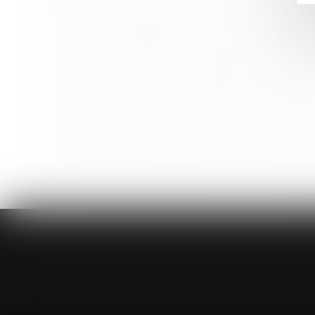
JO 2024 : certaines entreprises vont pouvoir suspen
Le juge peut appliquer un abattement pour illicéité de
Complexité des opérations de partage et désignation 
Formation continue des professionnels de l’immobilie
Recevabilité de l’action en contestation de paternité
Erreur fautive de diagnostic prénatal et naissance d
Indemnité de congés payés comprise dans la rémunérat
Ouverture d’une procédure de liquidation judiciaire