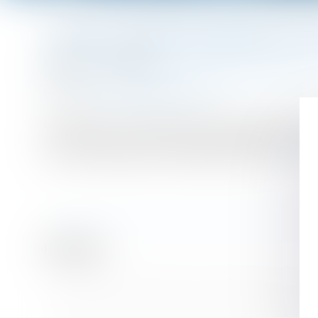
Vous êtes ici :
Accueil
JO 2024 : certaines entreprises vont pouvoir suspendre le
JO 2024 : CERTAINES ENTREPRISES VON
Publié le :
14/12/2023
Droit du travail - Employeurs
/
Relation individuelles au t
Source :
www.lemag-juridique.com
Le décret du 23 novembre 2023 ouvre temporairement, e
Cette faculté ne concerne que les établissements connai
des Jeux Olympiques et Paralympiques de 2024...
Lire 
Historique
Le taux de la cotisation AGS sera porté à 0,20 % au 
Rappel de paiement d’heures supplémentaires et éni