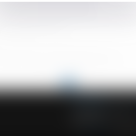
dre le repos hebdomadaire de leurs salariés
s constructions sur la valeur du bien délaissé
d’un notaire : le juge doit en plus commettre un juge chargé de 
r : une obligation pour exercer
’un enfant handicapé : le chiffrage du préjudice selon la Cour e
ion forfaitaire : attention à la rédaction de la clause
 consécutive à une annulation et conséquences sur les licenciem
<<
<
...
76
77
78
79
80
81
82
...
>
>>
ACVF ASSOCIES
23 Boulevard du Champ de Mars
68000 COLMAR
Tél :
03 89 41 30 58
-
Fax : 03 89 