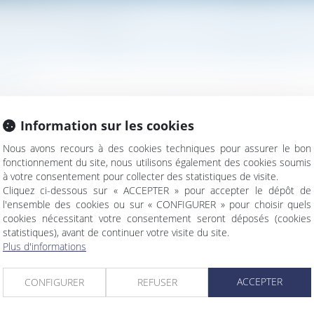
 repos hebdomadaire de leurs salariés
T POUVOIR SUSPENDRE LE REPOS HEBDOMADAIRE
ravail
t sous conditions, à certaines entreprises, la faculté de pouv
Information sur les cookies
ssant un surcroît extraordinaire de travail et intervenant direc
Nous avons recours à des cookies techniques pour assurer le bon
la suite
fonctionnement du site, nous utilisons également des cookies soumis
à votre consentement pour collecter des statistiques de visite.
Cliquez ci-dessous sur « ACCEPTER » pour accepter le dépôt de
l'ensemble des cookies ou sur « CONFIGURER » pour choisir quels
cookies nécessitant votre consentement seront déposés (cookies
statistiques), avant de continuer votre visite du site.
Plus d'informations
1er janvier 2024
ACCEPTER
CONFIGURER
REFUSER
ème rappel concernant la charge de la preuve