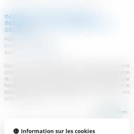
INDEMNITÉ TRANSACTIONNELLE :
INDEMNISATION OU RÉMUNÉRATION DU
SALARIÉ ?
Publié le :
10/02/2020
Droit du travail - Salariés
Source :
www.lepetitjuriste.fr
Dans un arrêt du 28 novembre 2019, la deuxième chambre
civile de la Cour de cassation fait une nouvelle application
du principe selon lequel les sommes versées par
l’employeur en exécution d’une transaction conclue avec le
salarié doivent être réintégrées dans l’assiette des
cotisations sociales...
Lire la suite
Information sur les cookies