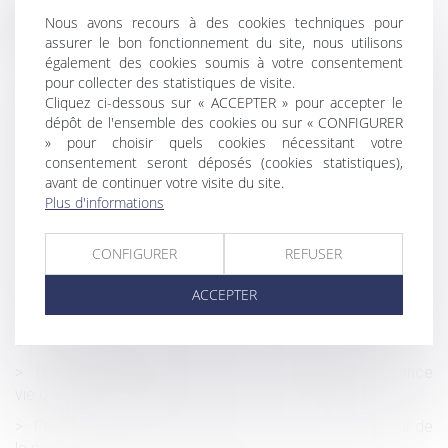
Historique
Nous avons recours à des cookies techniques pour
assurer le bon fonctionnement du site, nous utilisons
Paiement des cotisations URSSAF et portage salarial
également des cookies soumis à votre consentement
Le « travail léger » devient « travail aménagé ou à temps
pour collecter des statistiques de visite.
partiel »
Cliquez ci-dessous sur « ACCEPTER » pour accepter le
dépôt de l'ensemble des cookies ou sur « CONFIGURER
L’absence de liquidation et de partage de la
» pour choisir quels cookies nécessitant votre
communauté peut-il constituer un recel successoral ?
consentement seront déposés (cookies statistiques),
avant de continuer votre visite du site.
Les juges du fond apprécient souverainement l’existence
Plus d'informations
du préjudice de jouissance
Indemnité transactionnelle : indemnisation ou
CONFIGURER
REFUSER
rémunération du salarié ?
ACCEPTER
Loi Essoc : l’Urssaf entame une démarche de
concertation pour améliorer ses relations avec les
entreprises contrôlées
Héritage : un rapport propose de réintégrer l’assurance
vie dans les successions
Préjudice d’agrément : autonomie de la notion, rigueur de