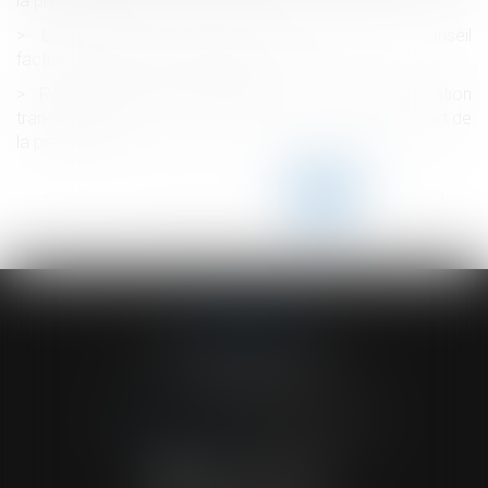
la preuve
La transmission d’entreprise : un gisement de conseil
facturable pour l’expert-comptable
Recours entre « Constructeurs » : la Cour de cassation
tranche sur la question de la durée et du point de départ de
la prescription
<<
<
...
204
205
206
207
208
209
210
...
>
>>
ACVF ASSOCIES
23 Boulevard du Champ de Mars
68000 COLMAR
Tél :
03 89 41 30 58
-
Fax : 03 89 24 54 57
NOUS CONTACTER