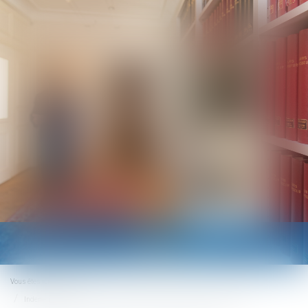
Ouvrir
le
menu
Vous êtes ici :
Accueil
Indemnité transactionnelle : indemnisation ou rémunération du salarié ?