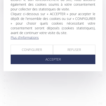
Historique
également des cookies soumis à votre consentement
pour collecter des statistiques de visite.
Indemnisation de la perte de gains professionnels : c’est
Cliquez ci-dessous sur « ACCEPTER » pour accepter le
la nature qui compte
dépôt de l'ensemble des cookies ou sur « CONFIGURER
» pour choisir quels cookies nécessitant votre
AT/MP. En cas d'agression après une lettre de menaces
consentement seront déposés (cookies statistiques),
transmise à l'employeur resté inactif, il y a faute inexcusable
avant de continuer votre visite du site.
Patrimoine. Donner sa maison pour réduire les droits de
Plus d'informations
succession
CONFIGURER
REFUSER
Maison individuelle : bien décrypter les contrats des
constructeurs
ACCEPTER
Chômage -Prime de 1 000 € pour certains demandeurs
d'emplois de longue durée
Abus de droit : l'opération d’apport-réduction de
capital est assimilée à une opération d’apport-cession
Garde exclusive : comment la demander ?
Travail le dimanche: quelles sont les contreparties?
Entretien préalable : que se passe-t-il en cas de