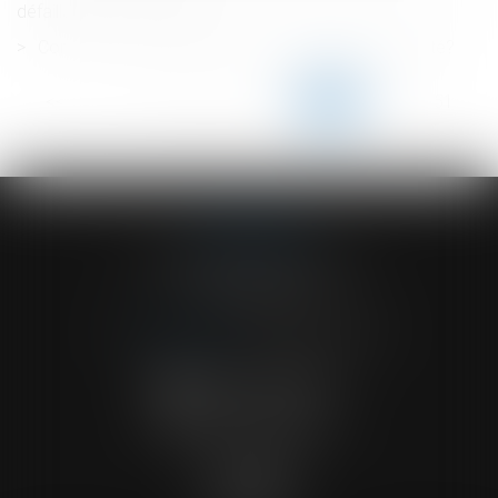
défaillance de l’employeur ?
Comment et pourquoi obtenir un certificat d'hérédité?
<<
<
...
146
147
148
149
150
151
152
...
>
>>
ACVF ASSOCIES
23 Boulevard du Champ de Mars
68000 COLMAR
Tél :
03 89 41 30 58
-
Fax : 03 89 24 54 57
NOUS CONTACTER
NOUS LOCALISER