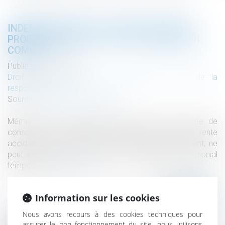
INDEMNISATION DE LA PERTE DE GAINS
PROFESSIONNELS : C’EST LA NATURE QUI
COMPTE
Publié le :
23/11/2021
Droit des obligations et des suretés
/
Droit de la
responsabilité
Source :
www.dalloz-actualite.fr
Même si son versement commence avant la date de
consolidation du préjudice retenue par le juge, la rente
accident du travail, qui répare un préjudice permanent, ne
peut être imputée sur un poste de préjudice patrimonial
temporaire...
Lire la suite
Information sur les cookies
Nous avons recours à des cookies techniques pour
assurer le bon fonctionnement du site, nous utilisons