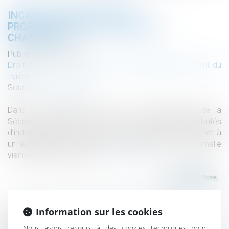
INCAPACITÉ PERMANENTE
PROFESSIONNELLE : LES RÈGLES
CHANGENT !
Publié le :
29/05/2026
Droit du travail - Employeurs
/
Responsabilité accident du
travail
Source :
www.weblex.fr
Dans le prolongement de la loi de financement de la
Sécurité sociale pour 2025, les nouvelles modalités
d’indemnisation de l’incapacité permanente consécutive à
un accident du travail ou à une maladie professionnelle
viennent d’être précisées...
Lire la suite
Information sur les cookies
Historique
Nous avons recours à des cookies techniques pour