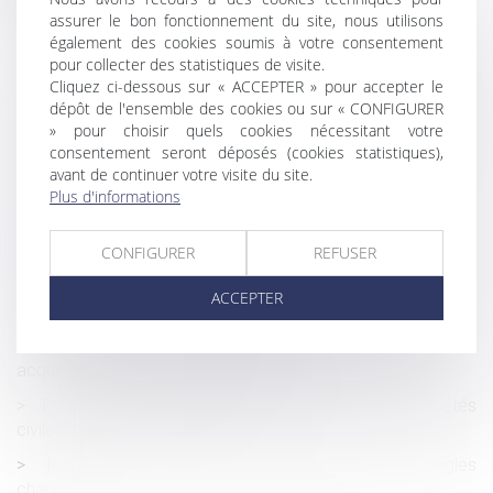
assurer le bon fonctionnement du site, nous utilisons
Rachat d’entreprise et information des salariés : un
également des cookies soumis à votre consentement
dispositif recentré
pour collecter des statistiques de visite.
Le parent ayant assumé seul les charges peut obtenir
Cliquez ci-dessous sur « ACCEPTER » pour accepter le
dépôt de l'ensemble des cookies ou sur « CONFIGURER
une contribution rétroactive sans détailler chaque dépense !
» pour choisir quels cookies nécessitant votre
Violences faites aux femmes : faut-il réformer
consentement seront déposés (cookies statistiques),
l’incapacité totale de travail, ou plutôt l’utiliser
avant de continuer votre visite du site.
correctement ?
Plus d'informations
Construction : éligibilité au fonds de prévention du
phénomène de mouvements de terrain
CONFIGURER
REFUSER
Recherche de paternité internationale : cassation de
ACCEPTER
l’arrêt appliquant la loi de Floride
L’absence de valeur probante d’un acte de notoriété
acquisitive ne peut entraîner sa nullité
Publicité des cessions de parts sociales de sociétés
civiles : de nouvelles formalités
Incapacité permanente professionnelle : les règles
changent !