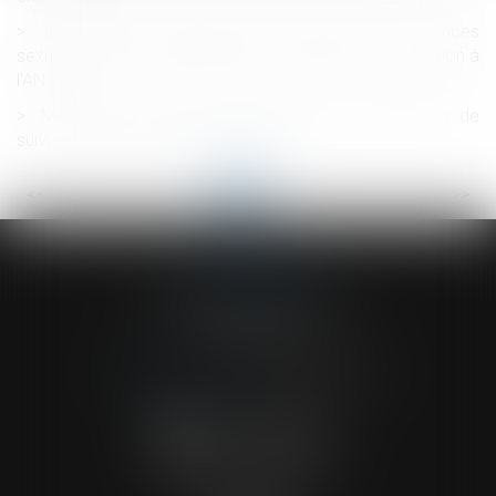
Information et protection des victimes de violences
sexuelles lors de la libération de leur agresseur : adoption à
l'AN
Médecine du travail : modification des attestations de
suivi de l’état de santé des salariés
<<
<
...
5
6
7
8
9
10
11
...
>
>>
ACVF ASSOCIES
23 Boulevard du Champ de Mars
68000 COLMAR
Tél :
03 89 41 30 58
-
Fax : 03 89 24 54 57
NOUS CONTACTER
NOUS LOCALISER