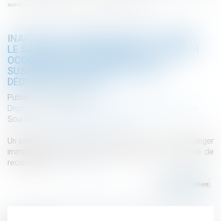
salarié avant la suspension du contrat, sans déduction possible.
INAPTITUDE : L’EMPLOYEUR DOIT VERSER
LE SALAIRE CORRESPONDANT À L’EMPLOI
OCCUPÉ PAR LE SALARIÉ AVANT LA
SUSPENSION DU CONTRAT, SANS
DÉDUCTION POSSIBLE.
Publié le :
15/03/2023
Droit du travail - Salariés
/
Droit de la protection sociale
Source :
www.lemag-juridique.com
Un salarié déclaré « inapte à tous les postes », avec danger
immédiat est licencié pour inaptitude et impossibilité de
reclassement...
Lire la suite