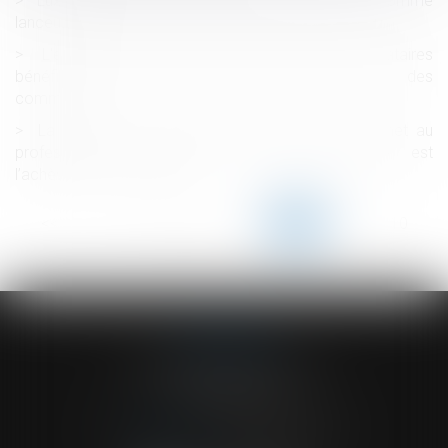
Luxleaks : la reconnaissance d’un des auteurs comme
lanceur d’alerte
L'exercice du droit de préemption des locataires
bénéficiant n’est pas soumis au paiement des
commissions
La date de la connaissance des faits qui permet au
professionnel d'exercer son action biennale est
l’achèvement des travaux
<<
<
...
105
106
107
108
109
110
111
...
>
>>
ACVF ASSOCIES
23 Boulevard du Champ de Mars
68000 COLMAR
Tél :
03 89 41 30 58
-
Fax : 03 89 24 54 57