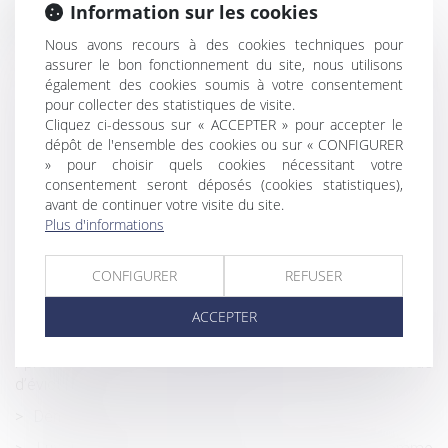
Information sur les cookies
Historique
Nous avons recours à des cookies techniques pour
Inaptitude : l’employeur doit verser le salaire
assurer le bon fonctionnement du site, nous utilisons
correspondant à l’emploi occupé par le salarié avant la
également des cookies soumis à votre consentement
suspension du contrat, sans déduction possible.
pour collecter des statistiques de visite.
Le régime de la Vefa s’impose si les travaux du vendeur
Cliquez ci-dessous sur « ACCEPTER » pour accepter le
dépôt de l'ensemble des cookies ou sur « CONFIGURER
sont inachevés au jour de la vente
» pour choisir quels cookies nécessitant votre
Perte de chance : exclusion de la réparation du préjudice
consentement seront déposés (cookies statistiques),
purement hypothétique
avant de continuer votre visite du site.
Plus d'informations
Le déblocage du divorce contentieux en cas d’inaction
du demandeur
CONFIGURER
REFUSER
Réparation ou camouflage des désordres
antérieurement à la vente : quid des vices cachés ?
ACCEPTER
Réintégration du salarié après annulation du licenciement
: précision sur le calcul de l’indemnité relative à la période
d’éviction
Démembrement de propriété