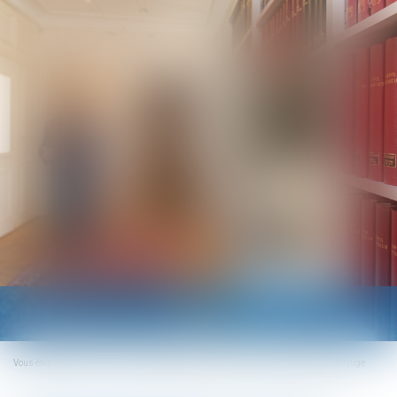
Ouvrir
le
menu
Vous êtes ici :
Accueil
Griefs invoqués dans la lettre de licenciement et office du juge