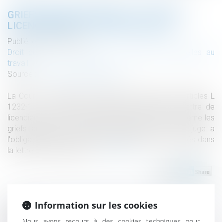
GRIEFS INVOQUÉS DANS LA LETTRE DE
LICENCIEMENT ET OFFICE DU JUGE
Publié le :
07/11/2024
Droit du travail - Employeurs
/
Relation individuelles au
travail
Source :
www.lemag-juridique.com
La Cour de cassation considère qu’il résulte des articles L
1232-1 et L 1232-6 du Code du travail que la lettre de
licenciement fixe les limites du litige en ce qui concerne les
griefs articulés à l'encontre du salarié et que le juge a
l'obligation d'examiner l'ensemble des griefs invoqués dans
la lettre de licenciement...
Lire la suite
Information sur les cookies
Historique
Nous avons recours à des cookies techniques pour