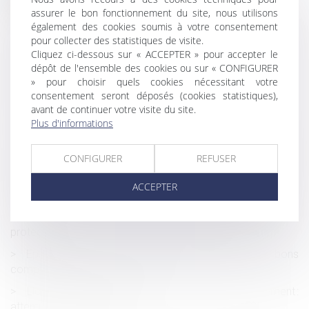
assurer le bon fonctionnement du site, nous utilisons
Travail de nuit : prévention des risques
également des cookies soumis à votre consentement
Violences sexuelles : favoriser le recueil de preuves à
pour collecter des statistiques de visite.
l'hôpital, même sans dépôt de plainte
Cliquez ci-dessous sur « ACCEPTER » pour accepter le
dépôt de l'ensemble des cookies ou sur « CONFIGURER
Griefs invoqués dans la lettre de licenciement et office
» pour choisir quels cookies nécessitant votre
du juge
consentement seront déposés (cookies statistiques),
avant de continuer votre visite du site.
Aides à la transition énergétique -Rénovation globale
Plus d'informations
d’une copropriété : le dispositif Coup de pouce évolue
L’action en délivrance de legs est une action personnelle
CONFIGURER
REFUSER
soumise à la prescription quinquennale de l'article 2224 du
Code civil
ACCEPTER
Congé pour motif légitime et sérieux : précision
concernant les conditions de ressources du locataire
protégé
Epargne retraite et communauté conjugale : les bons
comptes font les bons amis !
Licenciement économique et offre de reclassement :
attention au formalisme !