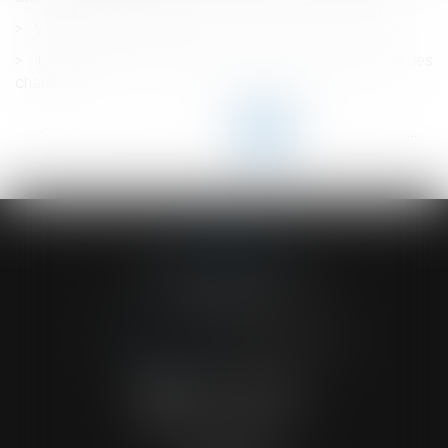
Valoriser son entreprise et optimiser sa transmission
La prévention des risques liés au grand froid sur les
chantiers
<<
<
...
43
44
45
46
47
48
49
...
>
>>
ACVF ASSOCIES
23 Boulevard du Champ de Mars
68000 COLMAR
Tél :
03 89 41 30 58
-
Fax : 03 89 24 54 57
NOUS CONTACTER
NOUS LOCALISER