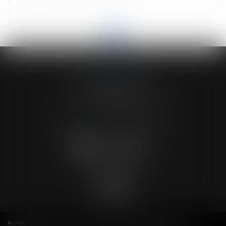
propositions Ciivise
<<
<
...
2
3
4
5
6
7
8
...
>
>>
ACVF ASSOCIES
23 Boulevard du Champ de Mars
68000 COLMAR
Tél :
03 89 41 30 58
-
Fax : 03 89 24 54 57
NOUS CONTACTER
NOUS LOCALISER
Accueil
Cabinet
Avocats
Actus
RDV en ligne