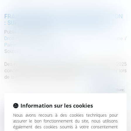
FRAIS BANCAIRES LORS D’UNE SUCCESSION
: SUPPRESSION DES CAS DE GRATUITÉ
Publié le :
02/07/2026
Droit de la famille, des personnes et de leur patrimoine
/
Patrimoine et succession
Source :
www.service-public.gouv.fr
Des règles avaient été mises en place en novembre 2025
concernant les frais qu’une banque peut vous réclamer lors
de la clôture du compte d’un défunt...
Lire la suite
Information sur les cookies
Nous avons recours à des cookies techniques pour
Historique
assurer le bon fonctionnement du site, nous utilisons
Obligation de formation : le manquement de l'employeur
également des cookies soumis à votre consentement