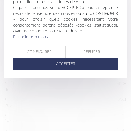
n'ouvre pas automatiquement droit à réparation !
pour collecter des statistiques de visite.
Cliquez ci-dessous sur « ACCEPTER » pour accepter le
Frais bancaires lors d’une succession : suppression des
dépôt de l'ensemble des cookies ou sur « CONFIGURER
cas de gratuité
» pour choisir quels cookies nécessitant votre
consentement seront déposés (cookies statistiques),
Accidents du travail : indemnisation limitée à quatre ans
avant de continuer votre visite du site.
Copropriété : une mise en demeure imprécise bloque le
Plus d'informations
recouvrement
CONFIGURER
REFUSER
Le collatéral engagé dans un PACS ne peut pas
bénéficier de l’exonération prévue par l’art. 796-0-ter du CGI
ACCEPTER
: fondement et portée de la jurisprudence
La réduction générale dégressive unique
Procédure de « rescrit valeur » : pour les PME, le silence
de l’administration vaut acceptation
RGDU : quel est le montant du Smic brut retenu pour
2026 ?
La durée des arrêts de travail sera plafonnée à partir du
1er septembre
Inceste et violences sexuelles faites aux enfants