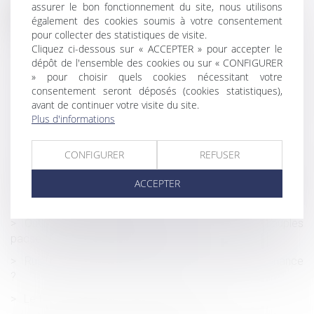
assurer le bon fonctionnement du site, nous utilisons
Historique
également des cookies soumis à votre consentement
La filiation de l’enfant issu d’une assistance médicale à la
pour collecter des statistiques de visite.
Cliquez ci-dessous sur « ACCEPTER » pour accepter le
procréation après la loi du 2 août 2021
dépôt de l'ensemble des cookies ou sur « CONFIGURER
Pour rappel : les montants maximaux du barème Macron
» pour choisir quels cookies nécessitant votre
sont des montants bruts
consentement seront déposés (cookies statistiques),
avant de continuer votre visite du site.
Le rapport d’expertise judiciaire est opposable au
Plus d'informations
constructeur qui n’en demande pas la nullité
Retraite : de nouvelles dispositions pour 2022
CONFIGURER
REFUSER
Possibilité pour une union de syndicats professionnels de
ACCEPTER
demander l'indemnisation du préjudice résultant de l'atteinte
portée à l'intérêt collectif
Ouverture du droit à la pension de réversion aux couples
pacsés : le Gouvernement dit non
Rupture de la période d’essai : quel délai de prévenance
?
Le titre-mobilité est enfin sur la route