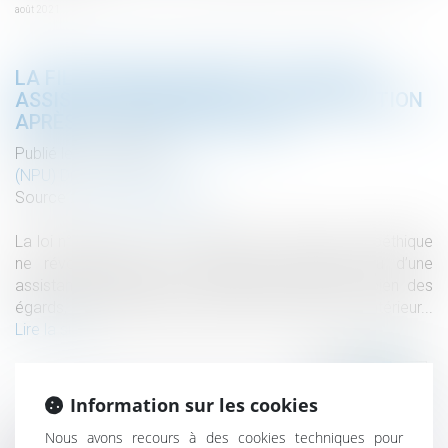
août 2021
LA FILIATION DE L’ENFANT ISSU D’UNE
ASSISTANCE MÉDICALE À LA PROCRÉATION
APRÈS LA LOI DU 2 AOÛT 2021
Publié le :
25/01/2022
(NPU) Droit de la famille
Source :
www.actu-juridique.fr
La loi n° 2021-1017 du 2 août 2021 relative à la bioéthique
ne révolutionne pas la filiation de l’enfant issu d’une
assistance médicale à la procréation (AMP). À bien des
égards, elle reprend des règles connues du droit antérieur...
Lire la suite
Information sur les cookies
Nous avons recours à des cookies techniques pour