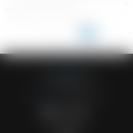
La commission mixte paritaire adopte le projet de loi
relatif à la protection des enfants
Hériter dans une famille recomposée
<<
<
...
140
141
142
143
144
145
146
...
>
>>
ACVF ASSOCIES
23 Boulevard du Champ de Mars
68000 COLMAR
Tél :
03 89 41 30 58
-
Fax : 03 89 24 54 57
NOUS CONTACTER
NOUS LOCALISER