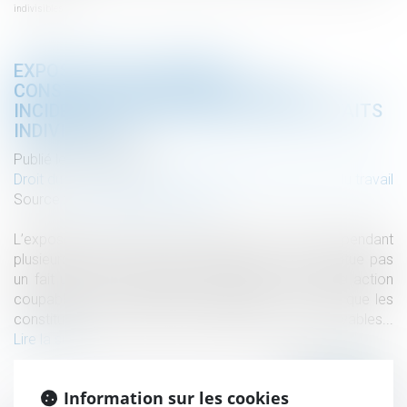
indivisibles
EXPOSITION À L’AMIANTE :
CONSTITUTIONS DE PARTIE CIVILE
INCIDENTES IRRECEVABLES FAUTE DE FAITS
INDIVISIBLES
Publié le :
20/05/2020
Droit du travail - Salariés
/
Responsabilité accident du travail
Source :
www.dalloz-actualite.fr
L’exposition à l’amiante des salariés d’une société, pendant
plusieurs années et sur les mêmes sites, ne constitue pas
un fait unique et indivisible, procédant de la même action
coupable, mais des infractions distinctes, de sorte que les
constitutions de partie civile incidentes sont irrecevables...
Lire la suite
Information sur les cookies