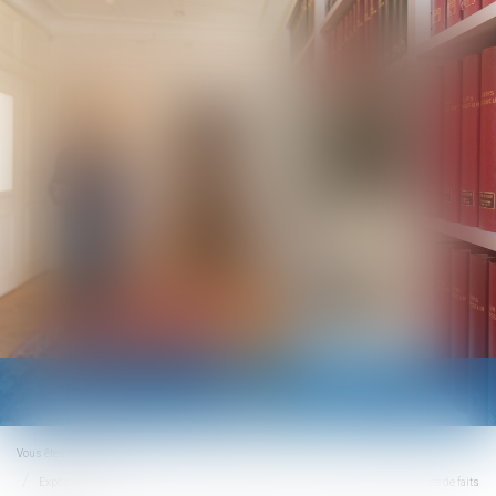
Ouvrir
le
menu
Vous êtes ici :
Accueil
Exposition à l’amiante : constitutions de partie civile incidentes irrecevables faute de faits