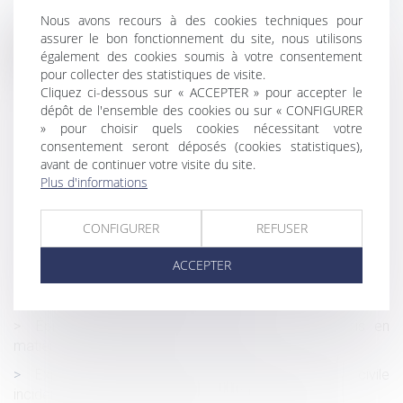
Nous avons recours à des cookies techniques pour
assurer le bon fonctionnement du site, nous utilisons
Historique
également des cookies soumis à votre consentement
pour collecter des statistiques de visite.
Précision en matière de licenciement pour absences
Cliquez ci-dessous sur « ACCEPTER » pour accepter le
répétées et désorganisation entreprise
dépôt de l'ensemble des cookies ou sur « CONFIGURER
» pour choisir quels cookies nécessitant votre
Le forfait mobilités durables peut dès à présent être mis
consentement seront déposés (cookies statistiques),
en place par les entreprises
avant de continuer votre visite du site.
Création d'entreprise : le choix du régime de sécurité
Plus d'informations
sociale
CONFIGURER
REFUSER
Reprise des délais d'instruction d'urbanisme,
d'aménagement et de construction au 24 mai
ACCEPTER
Un mauvais conseil d'un gestionnaire n'entraîne pas
obligatoirement une indemnisation
Épidémie de Covid-19 et adaptation des délais en
matière de négociation collective
Exposition à l’amiante : constitutions de partie civile
incidentes irrecevables faute de faits indivisibles