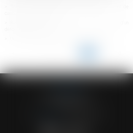
Transcription d’un acte d’état civil étranger : la Cour de
cassation poursuit le chemin
Respect de la vie privée du salarié : la preuve illicite d’un
détournement de fonds
Un arrêté publié pour la réglementation «tertiaire»
<<
<
...
195
196
197
198
199
200
201
...
>
>>
ACVF ASSOCIES
23 Boulevard du Champ de Mars
68000 COLMAR
Tél :
03 89 41 30 58
-
Fax : 03 89 24 54 57
NOUS CONTACTER