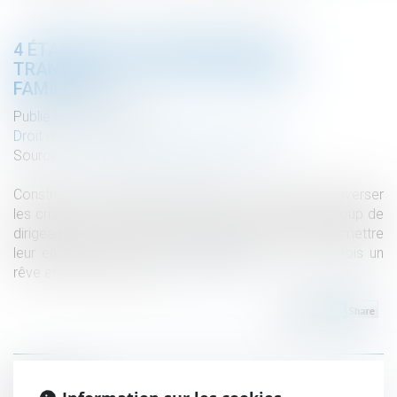
4 ÉTAPES CLÉS POUR RÉUSSIR LA
TRANSMISSION D’UNE ENTREPRISE
FAMILIALE
Publié le :
14/05/2024
Droit des sociétés
/
Transmission d’entreprise
Source :
www.decideurs-magazine.com
Construire une entreprise pérenne et capable de traverser
les crises est souvent l'œuvre d'une vie. Pour beaucoup de
dirigeants de PME et ETI familiales, l'idée de transmettre
leur entreprise à la prochaine génération est à la fois un
rêve et un immense défi...
Lire la suite
Historique