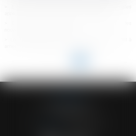
Est-il possible de prévoir des négociations annuelles
applicables à des niveaux inférieurs à l’entreprise ?
Congés payés acquis pendant un arrêt maladie : les
nouvelles règles sont applicables !
Loi Habitat dégradé - De nouvelles dispositions visant à
améliorer le fonctionnement des copropriétés
<<
<
...
62
63
64
65
66
67
68
...
>
>>
ACVF ASSOCIES
23 Boulevard du Champ de Mars
68000 COLMAR
Tél :
03 89 41 30 58
-
Fax : 03 89 24 54 57