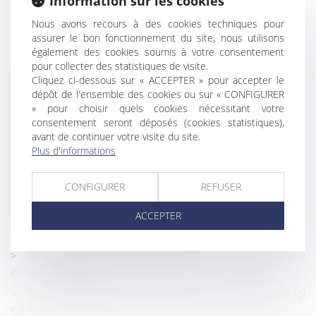
Information sur les cookies
Logements abordables : le projet de loi très contesté
Nous avons recours à des cookies techniques pour
assurer le bon fonctionnement du site, nous utilisons
L’action aux fins d’inopposabilité de la décision de prise
également des cookies soumis à votre consentement
en charge de l’accident n’interrompt pas le délai de
pour collecter des statistiques de visite.
prescription de l’action en reconnaissance de la faute
Cliquez ci-dessous sur « ACCEPTER » pour accepter le
inexcusable de l’employeur
dépôt de l'ensemble des cookies ou sur « CONFIGURER
» pour choisir quels cookies nécessitant votre
Demande de reprise de sommes d’argent : la nécessaire
consentement seront déposés (cookies statistiques),
qualification de propre de l’époux à la date de la dissolution
avant de continuer votre visite du site.
de la communauté
Plus d'informations
Les nouveautés issues de la loi du 15 avril 2024 en
matière immobilière
CONFIGURER
REFUSER
Existence d’un contrat de travail : la nécessaire
ACCEPTER
recherche des conditions de fait dans lesquelles est
exercée l’activité des travailleurs
4 étapes clés pour réussir la transmission d’une
entreprise familiale
Violences faites aux femmes : la première loi
européenne définitivement adoptée par les eurodéputés