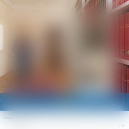
Ouvrir
le
menu
Vous êtes ici :
Accueil
Environnement : sols pollués et responsabilité de la commune en cas de cessation