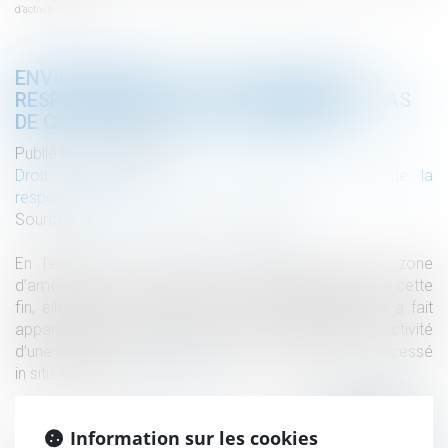
d’activité des IPCE
ENVIRONNEMENT : SOLS POLLUÉS ET
RESPONSABILITÉ DE LA COMMUNE EN CAS
DE CESSATION D’ACTIVITÉ DES IPCE
Publié le :
31/03/2020
Droit des obligations et des suretés
/
Droit de la
responsabilité
Source :
www.maisondescommunes85.fr
En l’espèce, une commune souhaitait créer une zone
d’aménagement concerté sur une friche industrielle. A cette
fin, elle avait commandé une étude préliminaire qui a fait
apparaitre une forte pollution des sols imputable à l’activité
d’une fabrique de soude et d’engrais chimiques ayant cessé
in situ en 1920...
Lire la suite
Information sur les cookies