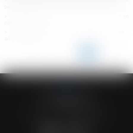
L’action du voisin pour trouble anormal de voisinage se
prescrit par 5 ans
Covid 19 et Télétravail : quelles conditions de mise en
place ?
Congé de deuil pour le décès d'un enfant mineur :
adoption au Sénat
<<
<
...
200
201
202
203
204
205
206
...
>
>>
ACVF ASSOCIES
23 Boulevard du Champ de Mars
68000 COLMAR
Tél :
03 89 41 30 58
-
Fax : 03 89 24 54 57
NOUS CONTACTER