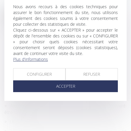
Nous avons recours à des cookies techniques pour
assurer le bon fonctionnement du site, nous utilisons
Historique
également des cookies soumis à votre consentement
pour collecter des statistiques de visite.
Environnement : sols pollués et responsabilité de la
Cliquez ci-dessous sur « ACCEPTER » pour accepter le
commune en cas de cessation d’activité des IPCE
dépôt de l'ensemble des cookies ou sur « CONFIGURER
» pour choisir quels cookies nécessitant votre
Violences conjugales : conditions d’obtention de
consentement seront déposés (cookies statistiques),
l’ordonnance de protection
avant de continuer votre visite du site.
Le Coronavirus justifie-t-il la rupture d'une promesse
Plus d'informations
d'embauche ou d'une période d'essai ?
CONFIGURER
REFUSER
Covid-19 : Le report de l’échéance Urssaf du 15 mars
2020 ?
ACCEPTER
Abus de faiblesse : l’héritier de la victime peut déclencher
des poursuites pénales
Antigaspi et construction : quand les matériaux peuvent-
être réutilisés
Urgence sanitaire : modifier et imposer des congés