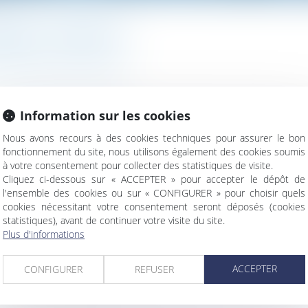
OMMENT ÇA MARCHE ?
/
Patrimoine et succession
Information sur les cookies
n d’un bilan patrimonial, à partir duquel la masse successorale 
Nous avons recours à des cookies techniques pour assurer le bon
fonctionnement du site, nous utilisons également des cookies soumis
à votre consentement pour collecter des statistiques de visite.
Cliquez ci-dessous sur « ACCEPTER » pour accepter le dépôt de
l'ensemble des cookies ou sur « CONFIGURER » pour choisir quels
cookies nécessitant votre consentement seront déposés (cookies
statistiques), avant de continuer votre visite du site.
Plus d'informations
 la loi nouvelle
ACCEPTER
CONFIGURER
REFUSER
sur le formalisme du congé
bligations de l’employeur