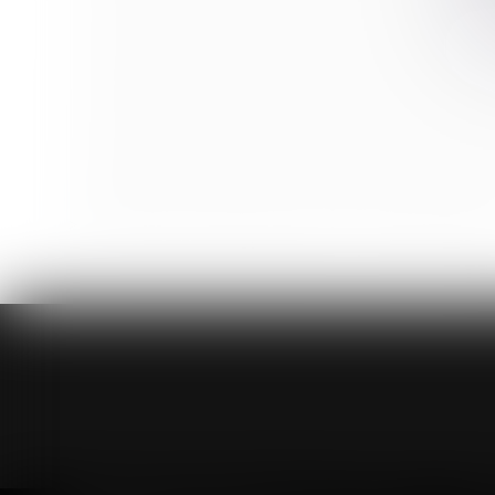
Frais de transport domicile-travail : l’incitation à la
Coups de pouce à la transmission d’entreprise
Licenciement pris sur la base d’enregistrements dél
Prime de partage de la valeur 2024 : les précisions 
Droit à rester dans les lieux du locataire : l'office du 
Urbanisme & construction : production d'énergies re
Droit de succession immobilier : comment ça march