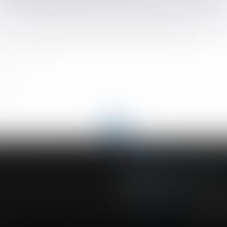
 prise en charge patronale est reconduite
oyaux : la Cour de cassation valide le mode de preuve
utiles du BOSS
juge
nouvelables ou système de végétalisation sur les toitures du bât
e ?
<<
<
...
73
74
75
76
77
78
79
...
>
>>
ACVF ASSOCIES
23 Boulevard du Champ de Mars
68000 COLMAR
Tél :
03 89 41 30 58
-
Fax : 03 89 