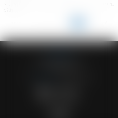
Surcoûts liés aux mesures sanitaires pour les artisans du
bâtiment
<<
<
...
193
194
195
196
197
198
199
...
>
>>
ACVF ASSOCIES
23 Boulevard du Champ de Mars
68000 COLMAR
Tél :
03 89 41 30 58
-
Fax : 03 89 24 54 57
NOUS CONTACTER
NOUS LOCALISER