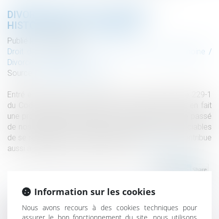
DIVORCE SANS JUGE : ASPECTS
HISTORIQUES ET JURIDIQUES
Publié le :
09/06/2020
Droit de la famille, des personnes et de leur patrimoine
/
Divorce et séparation
Source :
www.actu-juridique.fr
Entré en vigueur le 1er janvier 2017, le nouvel article 229-1
du Code civil prévoit le divorce sans juge et, par là, en fait
une procédure déjudiciarisée, peu enracinée dans le passé
de nos institutions. Si cette dernière permet aux justiciables
de se réapproprier la maîtrise de leur divorce, elle contribue
aussi à éloigner la procédure de l’État...
Lire la suite
Information sur les cookies
Nous avons recours à des cookies techniques pour
Historique
assurer le bon fonctionnement du site, nous utilisons