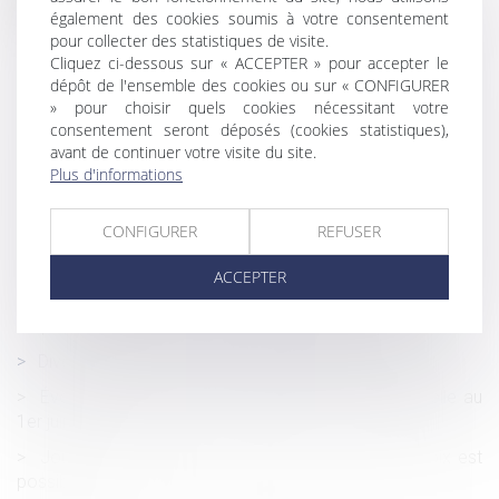
également des cookies soumis à votre consentement
Travailleurs indépendants : modifications du code de la
pour collecter des statistiques de visite.
sécurité sociale
Cliquez ci-dessous sur « ACCEPTER » pour accepter le
Déclaration d'impôt et droit à l'erreur
dépôt de l'ensemble des cookies ou sur « CONFIGURER
» pour choisir quels cookies nécessitant votre
Les promoteurs veulent un veulent un "permis de
consentement seront déposés (cookies statistiques),
construire covid" pour enrayer la crise
avant de continuer votre visite du site.
Plus d'informations
Les élus du CSE ont un rôle économique à jouer face à
l’épidémie de Covid-19
CONFIGURER
REFUSER
Activité partielle : l’attestation de l’établissement
d’accueil de l’enfant est obligatoire depuis le 2 juin 2020
ACCEPTER
Dommages causés à un tiers au bail d’habitation :
responsabilité extracontractuelle du bailleur
Divorce sans juge : aspects historiques et juridiques
Évolution de la prise en charge de l’activité partielle au
1er juin 2020
Journée de solidarité et Pentecôte : un autre choix est
possible