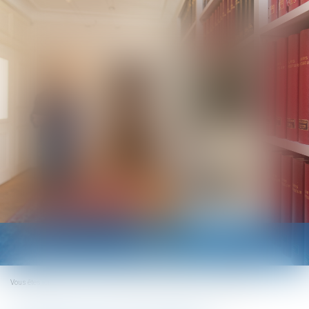
Ouvrir
le
menu
Vous êtes ici :
Accueil
Divorce sans juge : aspects historiques et juridiques