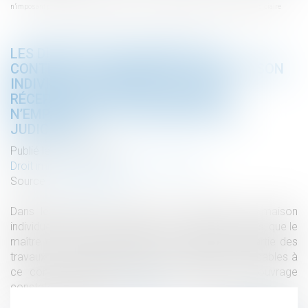
n’imposant pas la réception écrite des travaux, n’empêchent pas une réception judiciaire
LES DISPOSITIONS PROPRES AUX
CONTRATS DE CONSTRUCTION DE MAISON
INDIVIDUELLE N’IMPOSANT PAS LA
RÉCEPTION ÉCRITE DES TRAVAUX,
N’EMPÊCHENT PAS UNE RÉCEPTION
JUDICIAIRE
Publié le :
11/12/2019
Droit immobilier
/
Droit de la construction
Source :
www.lexbase.fr
Dans le cadre d’un contrat de construction de maison
individuelle dont il avait été convenu, entre les parties, que le
maître de l’ouvrage prendrait, à sa charge, une partie des
travaux, d’une part, les dispositions spéciales applicables à
ce contrat n’ordonnent pas une réception de l’ouvrage
constatée par écrit...
Lire la suite