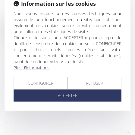
Information sur les cookies
Nous avons recours à des cookies techniques pour
assurer le bon fonctionnement du site, nous utilisons
également des cookies soumis à votre consentement
Historique
pour collecter des statistiques de visite.
Cliquez ci-dessous sur « ACCEPTER » pour accepter le
Dutreil-transmission et entreprise individuelle : de la
dépôt de l'ensemble des cookies ou sur « CONFIGURER
preuve du caractère nécessaire des biens transmis
» pour choisir quels cookies nécessitant votre
consentement seront déposés (cookies statistiques),
Précisions en matière d’assurances dommages-ouvrage
avant de continuer votre visite du site.
refacturées
Plus d'informations
Ouvrir un plan épargne retraite
CONFIGURER
REFUSER
Lubrizol : le casse-tête de l'indemnisation pour les
agriculteurs
ACCEPTER
Les dispositions propres aux contrats de construction
de maison individuelle n’imposant pas la réception écrite
des travaux, n’empêchent pas une réception judiciaire
Les contrats de capitalisation
Quelles modifications pour la procédure de contrôle