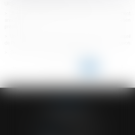
URSSAF à compter du 1er janvier 2020 ?
Absence de cause réelle et sérieuse du licenciement
annoncé publiquement avant la tenue de l'entretien
préalable
Une transaction n’empêche pas l’action devant le Conseil
de Prud’hommes pour des faits postérieurs à sa conclusion
Succession : action en partage judiciaire
<<
<
...
208
209
210
211
212
213
214
...
>
>>
ACVF ASSOCIES
23 Boulevard du Champ de Mars
68000 COLMAR
Tél :
03 89 41 30 58
-
Fax : 03 89 24 54 57