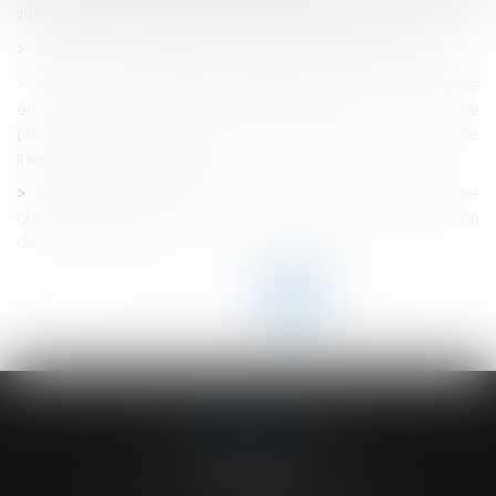
indemnité...
Logements abordables : le projet de loi très contesté
L’action aux fins d’inopposabilité de la décision de prise
en charge de l’accident n’interrompt pas le délai de
prescription de l’action en reconnaissance de la faute
inexcusable de l’employeur
Demande de reprise de sommes d’argent : la nécessaire
qualification de propre de l’époux à la date de la dissolution
de la communauté
<<
<
...
61
62
63
64
65
66
67
...
>
>>
ACVF ASSOCIES
23 Boulevard du Champ de Mars
68000 COLMAR