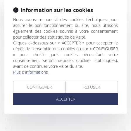
Information sur les cookies
Historique
Nous avons recours à des cookies techniques pour
assurer le bon fonctionnement du site, nous utilisons
Demande de rupture conventionnelle : comment rédiger
également des cookies soumis à votre consentement
votre lettre ou mail ?
pour collecter des statistiques de visite.
Viol, consentement : vers une première loi européenne
Cliquez ci-dessous sur « ACCEPTER » pour accepter le
dépôt de l'ensemble des cookies ou sur « CONFIGURER
pour lutter contre les violences faites aux femmes
» pour choisir quels cookies nécessitant votre
Redressement URSSAF dans plusieurs établissements
consentement seront déposés (cookies statistiques),
d’une même société : quid de l’autorité de la chose jugée ?
avant de continuer votre visite du site.
Plus d'informations
L’invalidité d’un accord collectif relatif à la modulation de
la durée de travail n’emporte pas requalification du contrat
CONFIGURER
REFUSER
de travail à temps complet
L'occupation gratuite de l'immeuble de la SCI par un
ACCEPTER
associé
Nullité de la rupture du contrat de travail : réintégration,
indemnisation ou les deux ?
Rupture conventionnelle et arrêt maladie : conditions,