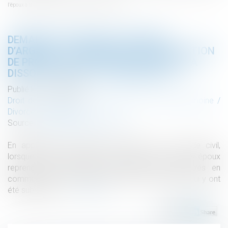
l’époux à la date de la dissolution de la communauté
DEMANDE DE REPRISE DE SOMMES
D’ARGENT : LA NÉCESSAIRE QUALIFICATION
DE PROPRE DE L’ÉPOUX À LA DATE DE LA
DISSOLUTION DE LA COMMUNAUTÉ
Publié le :
15/05/2024
Droit de la famille, des personnes et de leur patrimoine
/
Divorce et séparation
Source :
www.lemag-juridique.com
En application de l’article 1467 alinéa 1 du Code civil,
lorsque la communauté est dissoute, « chacun des époux
reprend ceux des biens qui n'étaient point entrés en
communauté, s'ils existent en nature, ou les biens qui y ont
été subrogés »...
Lire la suite