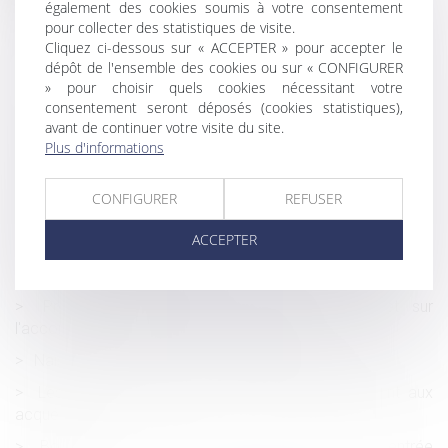
Mariage de personnes de même sexe : obligation
également des cookies soumis à votre consentement
positive de reconnaissance et de protection juridiques
pour collecter des statistiques de visite.
Cliquez ci-dessous sur « ACCEPTER » pour accepter le
La loi « anti-squat » est publiée
dépôt de l'ensemble des cookies ou sur « CONFIGURER
» pour choisir quels cookies nécessitant votre
Comment calculer l'assiette minimale des
consentement seront déposés (cookies statistiques),
cotisations d'un salarié bénéficiant d'une DFS ?
avant de continuer votre visite du site.
Entreprise individuelle, exploitation personnelle et
Plus d'informations
exonération « Dutreil »
Salariée enceinte sur un poste à risques : les obligations
CONFIGURER
REFUSER
légales de l'employeur
ACCEPTER
Le délai pour contester le mémoire du constructeur est
librement défini par le contrat
Protection de l'enfance : parution du décret sur
l'accompagnement du tiers de confiance
Naissance ou adoption d’un enfant : du nouveau !
Les restrictions au droit de propriété s'imposent aux
acquéreurs
Bons d'achats attribués par le CSe pour la rentrée