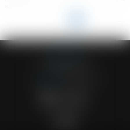
scolaire
<<
<
...
86
87
88
89
90
91
92
...
>
>>
ACVF ASSOCIES
23 Boulevard du Champ de Mars
68000 COLMAR
Tél :
03 89 41 30 58
-
Fax : 03 89 24 54 57
NOUS CONTACTER
NOUS LOCALISER