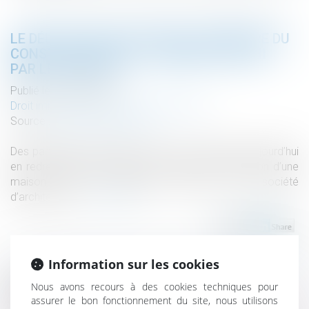
LE DÉLAI POUR CONTESTER LE MÉMOIRE DU
CONSTRUCTEUR EST LIBREMENT DÉFINI
PAR LE CONTRAT
Publié le :
06/09/2023
Droit immobilier
/
Droit de la construction
Source :
www.actu-juridique.fr
Des particuliers avaient confié à une entreprise, aujourd’hui
en redressement judiciaire, des travaux de réfection d’une
maison sous la maîtrise d’œuvre d’une société
d’architectes...
Lire la suite
Information sur les cookies
Nous avons recours à des cookies techniques pour
Historique
assurer le bon fonctionnement du site, nous utilisons