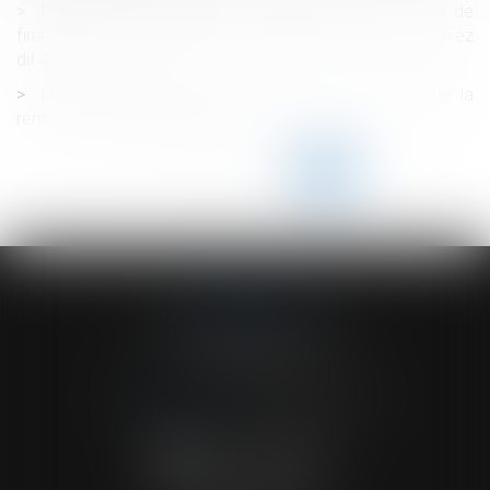
Réforme des retraites en utilisant un projet de loi de
financement rectificative de la sécurité sociale : vous avez
dit 47-1 ?
La date d’adhésion du salarié au CSP est celle de la
remise du bulletin à l’employeur
<<
<
...
107
108
109
110
111
112
113
...
>
>>
ACVF ASSOCIES
23 Boulevard du Champ de Mars
68000 COLMAR
Tél :
03 89 41 30 58
-
Fax : 03 89 24 54 57
NOUS CONTACTER