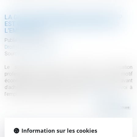
LA DATE D’ADHÉSION DU SALARIÉ AU CSP
EST CELLE DE LA REMISE DU BULLETIN À
L’EMPLOYEUR
Publié le :
15/02/2023
Droit du travail - Employeurs
Source :
www.efl.fr
Le salarié qui adhère au contrat de sécurisation
professionnelle doit être informé par écrit sur le motif
économique de la rupture du contrat de travail avant
d’adhérer au dispositif, donc au plus tard avant l’envoi à
l’employeur du bulletin d’acceptation...
Lire la suite
Information sur les cookies
Historique