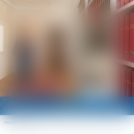
Ouvrir
le
menu
Vous êtes ici :
Accueil
La date d’adhésion du salarié au CSP est celle de la remise du bulletin à l’employeur