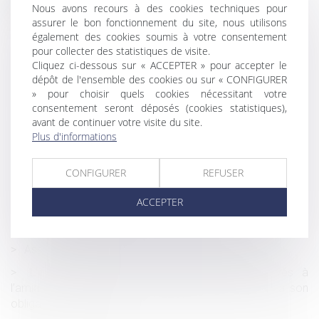
Nous avons recours à des cookies techniques pour
Société ayant une activité mixte, et éligibilité au Pacte
assurer le bon fonctionnement du site, nous utilisons
Duretil
également des cookies soumis à votre consentement
pour collecter des statistiques de visite.
Les cotisations dues à la Cipav sont désormais
Cliquez ci-dessous sur « ACCEPTER » pour accepter le
proportionnelles au revenu d’activité
dépôt de l'ensemble des cookies ou sur « CONFIGURER
» pour choisir quels cookies nécessitant votre
Index d'égalité professionnelle à publier avant le 1er
consentement seront déposés (cookies statistiques),
mars 2023
avant de continuer votre visite du site.
Une succession d’entreprises ne vaut pas réception
Plus d'informations
tacite des travaux
Précisions jurisprudentielles sur le calcul de l'indemnité
CONFIGURER
REFUSER
de requalification d'un CDD en CDI
ACCEPTER
Faute du couple qui fait annuler la paternité de celui qu’ils
ont laissé présumer père durant 30 ans
Assistance bénévole, avec et sans sollicitation
L’exposition volontaire et illégale des employés à
l’amiante constitue un manquement de l’employeur à son
obligation de loyauté