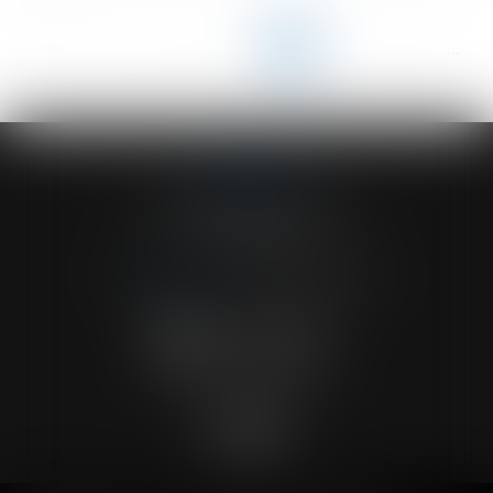
<<
<
...
73
74
75
76
77
78
79
...
>
>>
ACVF ASSOCIES
23 Boulevard du Champ de Mars
68000 COLMAR
Tél :
03 89 41 30 58
-
Fax : 03 89 24 54 57
NOUS CONTACTER
NOUS LOCALISER