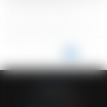
être qualifié de temps de travail effectif
Pas de déclaration à la succession des créances
payées en vertu d’un jugement exécutoire
Coupe du monde de foot : et si certains salariés veulent
suivre les matchs pendant le temps de travail ?
Budget de la Sécu: le Sénat s'oppose au transfert des
cotisations Agirc-Arrco vers l’Urssaf
<<
<
...
113
114
115
116
117
118
119
...
>
>>
ACVF ASSOCIES
23 Boulevard du Champ de Mars
68000 COLMAR
Tél :
03 89 41 30 58
-
Fax : 03 89 24 54 57