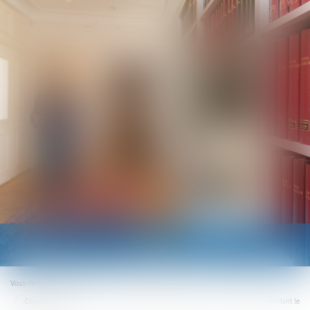
Ouvrir
le
menu
Vous êtes ici :
Accueil
Coupe du monde de foot : et si certains salariés veulent suivre les matchs pendant le