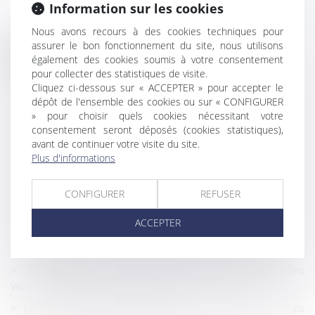
Information sur les cookies
Nous avons recours à des cookies techniques pour
assurer le bon fonctionnement du site, nous utilisons
Historique
également des cookies soumis à votre consentement
pour collecter des statistiques de visite.
Quelle effet pour la procédure d'appel sur la filiation
Cliquez ci-dessous sur « ACCEPTER » pour accepter le
contestée ?
dépôt de l'ensemble des cookies ou sur « CONFIGURER
» pour choisir quels cookies nécessitant votre
Point de départ des intérêts au titre d’une avance en
consentement seront déposés (cookies statistiques),
capital sur succession
avant de continuer votre visite du site.
Compétence en matière matrimoniale : notion de
Plus d'informations
résidence habituelle
CONFIGURER
REFUSER
Empiètement sur un fonds voisin : rappel des règles en
matière de garantie d'éviction
ACCEPTER
Un rapport du Sénat pour simplifier la transmission
d'entreprise
Référent du CSE : quel rôle pour la prévention des
violences sexistes et sexuelles ?
Le temps de trajet des salariés itinérants peut désormais