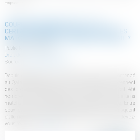
temps de travail ?
COUPE DU MONDE DE FOOT : ET SI
CERTAINS SALARIÉS VEULENT SUIVRE LES
MATCHS PENDANT LE TEMPS DE TRAVAIL ?
Publié le :
30/11/2022
Droit du travail - Employeurs
Source :
www.editions-tissot.fr
Depuis quelques jours, le mondial de football a commencé
au Qatar. Malgré les appels au boycott liés au non-respect
des droits humains dans ce pays, les Français ont été
nombreux à suivre l’entrée en lice des Bleus. Or, certains
matchs de cette compétition sont prévus en journée. Entre
ceux qui voudront les regarder au travail ou qui risquent
d’allumer la télé pendant leur télétravail, comment devez-
vous réagir ?...
Lire la suite