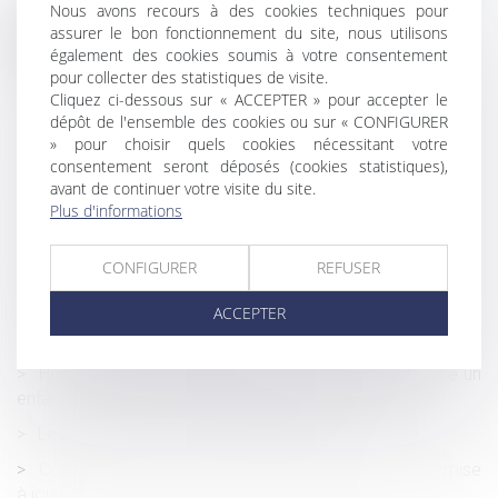
Nous avons recours à des cookies techniques pour
assurer le bon fonctionnement du site, nous utilisons
Historique
également des cookies soumis à votre consentement
Rapport d’une donation d’un terrain constructible que le
pour collecter des statistiques de visite.
donataire a par la suite viabilisé
Cliquez ci-dessous sur « ACCEPTER » pour accepter le
dépôt de l'ensemble des cookies ou sur « CONFIGURER
Réduction d'énergie des bâtiments tertiaires : publication
» pour choisir quels cookies nécessitant votre
d'un nouvel arrêté d'application
consentement seront déposés (cookies statistiques),
avant de continuer votre visite du site.
Comment organiser et optimiser la transmission
Plus d'informations
d’entreprise ?
Maladie professionnelle : ce qui n'est pas imputable peut
CONFIGURER
REFUSER
être opposable !
ACCEPTER
Télétravail : des recommandations de l’ANI peu prises en
compte par les entreprises
Homoparenté : règles applicables aux relations entre un
enfant et l’ex-compagne de sa mère biologique
Le DUER soumis à de nouvelles règles
Contrôle Urssaf : la charte du cotisant contrôlé est mise
à jour