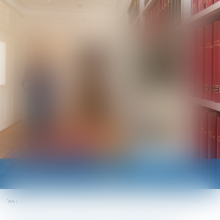
Ouvrir
le
menu
Vous êtes ici :
Accueil
Contrôle Urssaf : la charte du cotisant contrôlé est mise à jour