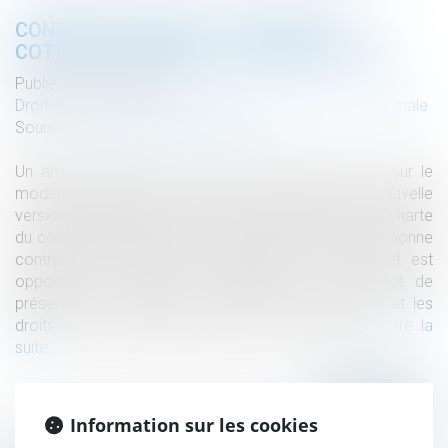
CONTRÔLE URSSAF : LA CHARTE DU
COTISANT CONTRÔLÉ EST MISE À JOUR
Publié le :
28/04/2022
Droit du travail - Employeurs
/
Droit de la protection sociale
Source :
www.editions-legislatives.fr
Un arrêté, publié au JO du 13 avril 2022, met à jour le
modèle de la charte du cotisant contrôlé. Cette nouvelle
version s’applique à compter du 1er janvier 2022. La charte
du cotisant contrôlé est mise à disposition de la personne
contrôlée au début des opérations de contrôle et est
opposable à l’Urssaf. Ce document a pour objet de
présenter au redevable la procédure de contrôle et les
droits dont il dispose pendant son déroulement...
Lire la
suite
Information sur les cookies