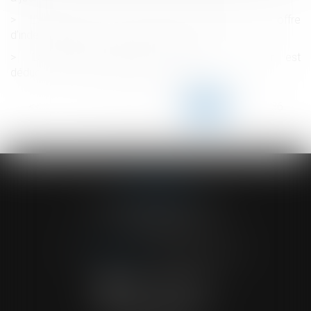
L’assureur DO ne peut plus contester son offre
d’indemnisation après le délai de 90 jours
La pension alimentaire versée à l'étranger est
déductible si l'état de besoin est établi
<<
<
...
131
132
133
134
135
136
137
...
>
>>
ACVF ASSOCIES
23 Boulevard du Champ de Mars
68000 COLMAR
Tél :
03 89 41 30 58
-
Fax : 03 89 24 54 57
NOUS CONTACTER
NOUS LOCALISER