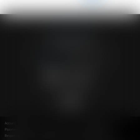
216
...
>
>>
ACVF ASSOCIES
23 Boulevard du Champ de Mars
68000 COLMAR
Tél :
03 89 41 30 58
-
Fax : 03 89 24 54 57
NOUS CONTACTER
NOUS LOCALISER
Accueil
Cabinet
Avocats
Actus
RDV en ligne
Paiement en ligne
Contact
Espace client
Droit de la famille
Responsabilité civile
Droit du travail
Droit de la construction