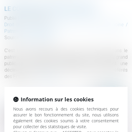
LE CONTRAT DE CAPITALISATION
Publié le :
13/11/2019
Droit de la famille, des personnes et de leur patrimoine
/
Patrimoine et succession
Source :
www.capital.fr
C’est un produit d’épargne qui a toute sa place dans le
patrimoine des Français, mais qui reste méconnu du grand
public. Le contrat de capitalisation est pourtant une
déclinaison de l’assurance vie, un des placements préférés
des Français...
Lire la suite
Information sur les cookies
Nous avons recours à des cookies techniques pour
assurer le bon fonctionnement du site, nous utilisons
Historique
également des cookies soumis à votre consentement
Extension des conventions et accords
pour collecter des statistiques de visite.