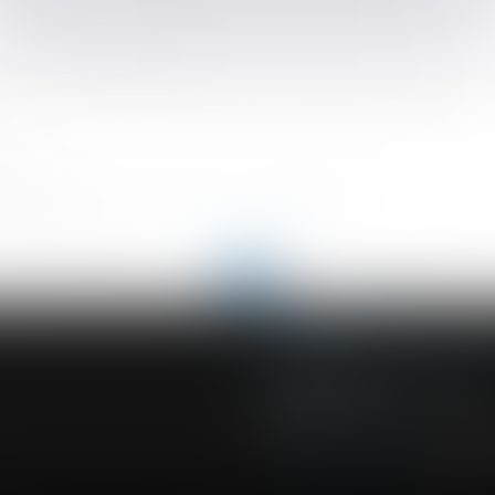
ionnelles étaient en cours ou devaient être organisées ?
onstruction en janvier 2020
courrier tardif au président de la commission de recours
ariés ?
e l’organisme de recouvrement ou son délégataire
ri démontable
<
...
197
198
199
200
201
202
203
...
>
ACVF ASSOCIES
23 Boulevard du Champ de Mars
68000 COLMAR
Tél :
03 89 41 30 58
-
Fax : 03 89 