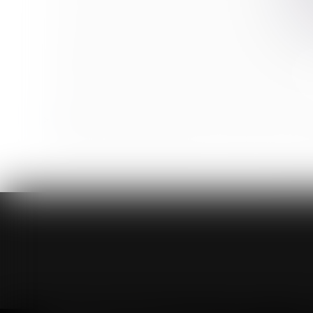
Covid-19 : Que se passe-t-il si des élections profess
Les index Bâtiment, Travaux publics et divers de la c
Recours contre un redressement URSSAF : portée du 
Influence du Covid-19 sur la procédure de divorce
Covid-19 : l'employeur a-t-il le droit de tester ses sal
Contrainte : elle doit être signée par le directeur d
Réglementation applicable à la construction d'un ab
<<