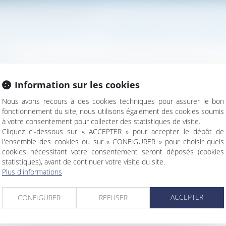
nisme de recouvrement ou son délégataire
PAR LE DIRECTEUR DE L’ORGANISME DE RECOUVR
iale
Information sur les cookies
é sociale, alors applicable, que la contrainte doit être signée
Nous avons recours à des cookies techniques pour assurer le bon
fonctionnement du site, nous utilisons également des cookies soumis
à votre consentement pour collecter des statistiques de visite.
Cliquez ci-dessous sur « ACCEPTER » pour accepter le dépôt de
l'ensemble des cookies ou sur « CONFIGURER » pour choisir quels
cookies nécessitant votre consentement seront déposés (cookies
statistiques), avant de continuer votre visite du site.
Plus d'informations
n couple français
ACCEPTER
CONFIGURER
REFUSER
T, les temps de travail et de repos
mpôts