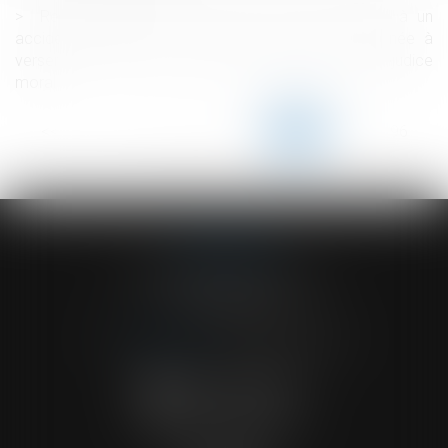
Remboursement d’indu pour une rente relative à un
accident du travail : la Caisse peut être condamnée à
verser à la victime une somme en réparation d’un préjudice
moral »
<<
<
...
191
192
193
194
195
196
197
...
>
>>
ACVF ASSOCIES
23 Boulevard du Champ de Mars
68000 COLMAR
Tél :
03 89 41 30 58
-
Fax : 03 89 24 54 57
NOUS CONTACTER
NOUS LOCALISER