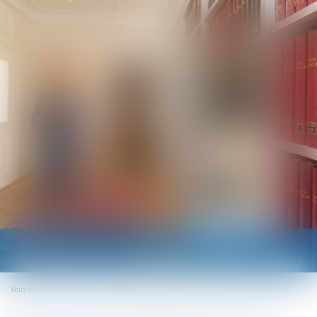
Ouvrir
le
menu
Vous êtes ici :
Accueil
Conséquences internationales des divorces par acte d'avocat