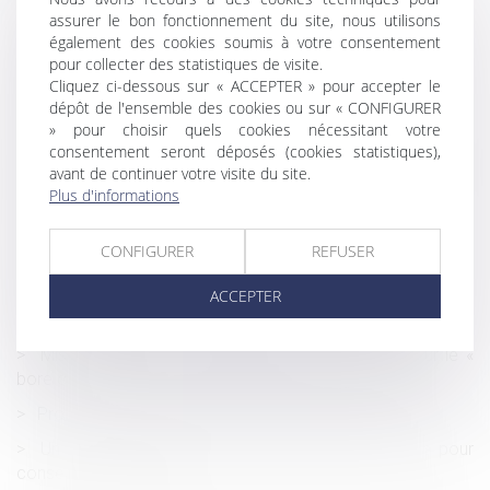
constitue une faute grave
assurer le bon fonctionnement du site, nous utilisons
Nullité du CCMI sous condition suspensive d’acquisition
également des cookies soumis à votre consentement
du terrain par donation
pour collecter des statistiques de visite.
Cliquez ci-dessous sur « ACCEPTER » pour accepter le
Crise sanitaire et perte de rémunération : une
dépôt de l'ensemble des cookies ou sur « CONFIGURER
monétisation des jours de congés est possible
» pour choisir quels cookies nécessitant votre
consentement seront déposés (cookies statistiques),
Substitution dans le paiement des dettes sociales peut
avant de continuer votre visite du site.
constituer un avantage constitutif d’une donation indirecte à
Plus d'informations
ce titre rapportable à la succession
Activité non autorisée pendant l’arrêt maladie et
CONFIGURER
REFUSER
restitution des indemnités
Conséquences internationales des divorces par acte
ACCEPTER
d'avocat
Mise au placard et harcèlement moral : zoom sur le «
bore out »
Prouver et réparer des désordres de construction
Un mandataire successoral ne peut être désigné pour
consentir à un partage