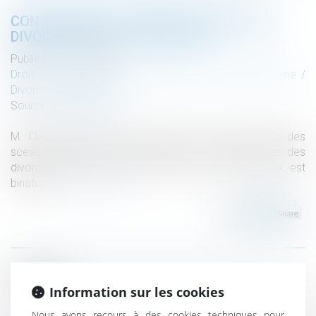
CONSÉQUENCES INTERNATIONALES DES
DIVORCES PAR ACTE D'AVOCAT
Publié le :
01/07/2020
Droit de la famille, des personnes et de leur patrimoine
/
Divorce et séparation
Source :
www.senat.fr
M. Claude Raynal attire l'attention de Mme la garde des
sceaux, ministre de la justice sur les conséquences des
divorces par acte d'avocat lorsque l'un des époux est
binational...
Lire la suite
Historique
Information sur les cookies
Adopter un comportement sexiste et dégradant
Nous avons recours à des cookies techniques pour