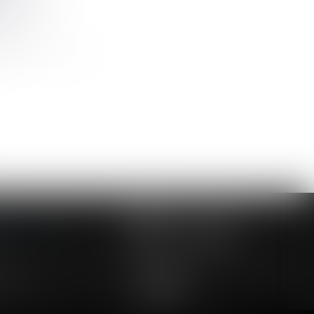
nt de divorce
de manière effective
NOUS CONTACTER
NOUS LOCALISER
24 54 57