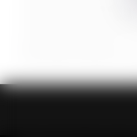
Date d’appréciation de la demande de prestation c
Point de départ de l’action en responsabilité du fabr
Nullité de la convention de forfait jour pour laquelle 
Caractère réel du règlement du groupement d’habita
Bonus-malus sur la contribution chômage
Clauses testamentaires ambiguës et droit de se défe
Réforme des retraites : recours facilité au C2P et am