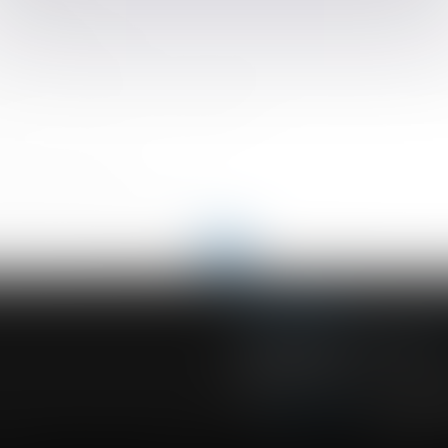
ompensatoire et conséquence de l’appel formé contre le jugeme
iquant de vaccins
le suivi de l’amplitude et de la charge de travail n’est pas assuré 
tions et de son plan de composition
ndre des héritiers
élioration des droits existants
<<
<
...
87
88
89
90
91
92
93
...
>
>>
ACVF ASSOCIES
23 Boulevard du Champ de Mars
68000 COLMAR
Tél :
03 89 41 30 58
-
Fax : 03 89 