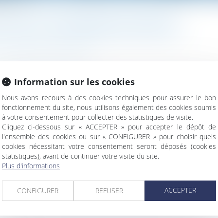
s héritiers
DROIT DE SE DÉFENDRE DES HÉRITIERS
/
Patrimoine et succession
Information sur les cookies
te la part de patrimoine du défunt qui est réservée par la loi aux 
e son vivant, notamment par l’attribution de legs...
Lire la suite
Nous avons recours à des cookies techniques pour assurer le bon
fonctionnement du site, nous utilisons également des cookies soumis
à votre consentement pour collecter des statistiques de visite.
Cliquez ci-dessous sur « ACCEPTER » pour accepter le dépôt de
l'ensemble des cookies ou sur « CONFIGURER » pour choisir quels
cookies nécessitant votre consentement seront déposés (cookies
statistiques), avant de continuer votre visite du site.
Plus d'informations
 tenir le même jour ?
ACCEPTER
CONFIGURER
REFUSER
rationnelles