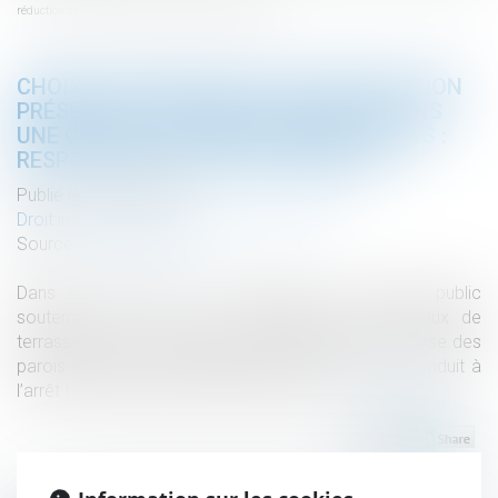
réduction des coûts : responsabilité des entreprises
CHOIX D’UN DISPOSITIF DE CONSTRUCTION
PRÉSENTANT UN RISQUE EXCESSIF, DANS
UNE OPTIQUE DE RÉDUCTION DES COÛTS :
RESPONSABILITÉ DES ENTREPRISES
Publié le :
14/01/2020
Droit immobilier
/
Droit de la construction
Source :
www.lexbase.fr
Dans le cadre de la construction d’un parking public
souterrain, au cours de la réalisation des travaux de
terrassement et après exécution des travaux de pose des
parois moulées, d’importantes venues d’eau ont conduit à
l’arrêt total des travaux de terrassement...
Lire la suite