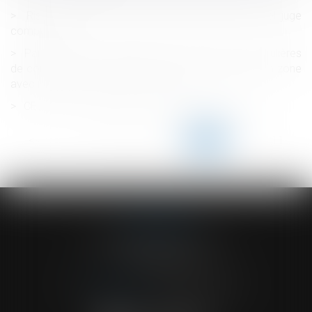
Risques psychosociaux induits par un PSE : quel juge
compétent ?
Parution du décret précisant les techniques particulières
de construction à respecter pour les projets situés en zone
avec risque de mouvement de terrain
CEDH : mère d’intention dans le cadre d’une GPA
<<
<
...
206
207
208
209
210
211
212
...
>
>>
ACVF ASSOCIES
23 Boulevard du Champ de Mars
68000 COLMAR
Tél :
03 89 41 30 58
-
Fax : 03 89 24 54 57