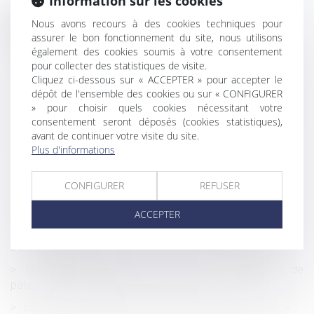
Information sur les cookies
Nous avons recours à des cookies techniques pour
Historique
assurer le bon fonctionnement du site, nous utilisons
Choix d’un dispositif de construction présentant un risque
également des cookies soumis à votre consentement
excessif, dans une optique de réduction des coûts :
pour collecter des statistiques de visite.
Cliquez ci-dessous sur « ACCEPTER » pour accepter le
responsabilité des entreprises
dépôt de l'ensemble des cookies ou sur « CONFIGURER
Sous conditions, le Conseil d’État reconnaît la possibilité
» pour choisir quels cookies nécessitant votre
d’engager la responsabilité de l’État du fait de lois
consentement seront déposés (cookies statistiques),
inconstitutionnelles
avant de continuer votre visite du site.
Plus d'informations
Procédure de médiation en matière de sécurité sociale
des indépendants
CONFIGURER
REFUSER
Irrecevabilité de l’action en partage fondée sur un recel
successoral
ACCEPTER
Déclaration obligatoire des travailleurs handicapés via la
DSN : précisions
Non-renvoi de QPC : action en recherche judiciaire de
paternité hors mariage
But et mise en action de la clause de non concurrence