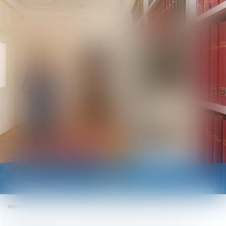
Ouvrir
le
menu
Vous êtes ici :
Accueil
Cession de titres de SPI par les non-résidents