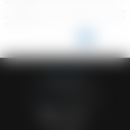
de licencier
Empiétement et bail emphytéotique, l’action en
responsabilité contractuelle est soumise à la prescription
quinquennale
<<
<
...
106
107
108
109
110
111
112
...
>
>>
ACVF ASSOCIES
23 Boulevard du Champ de Mars
68000 COLMAR
Tél :
03 89 41 30 58
-
Fax : 03 89 24 54 57
NOUS CONTACTER
NOUS LOCALISER