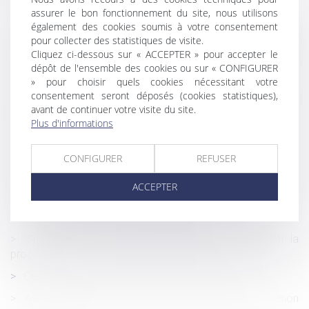
Luxleaks : la reconnaissance d’un des auteurs comme
assurer le bon fonctionnement du site, nous utilisons
lanceur d’alerte
également des cookies soumis à votre consentement
L'exercice du droit de préemption des locataires
pour collecter des statistiques de visite.
bénéficiant n’est pas soumis au paiement des
Cliquez ci-dessous sur « ACCEPTER » pour accepter le
commissions
dépôt de l'ensemble des cookies ou sur « CONFIGURER
» pour choisir quels cookies nécessitant votre
La date de la connaissance des faits qui permet au
consentement seront déposés (cookies statistiques),
professionnel d'exercer son action biennale est
avant de continuer votre visite du site.
l’achèvement des travaux
Plus d'informations
Les violences intrafamiliales non conjugales enregistrées
par les services de sécurité en 2021
CONFIGURER
REFUSER
Étendue de l’effet interruptif de prescription de l’action en
ACCEPTER
reconnaissance de faute inexcusable
Grève des transports et droit du travail
Si c’est un abus de droit, l’URSSAF doit respecter la
procédure
Cession de titres de SPI par les non-résidents
Avis des délégués du personnel, préalable à la décision