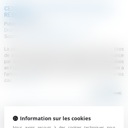
CESSION DE TITRES DE SPI PAR LES NON-
RÉSIDENTS
Publié le :
06/03/2023
Droit des sociétés
/
Transmission d’entreprise
Source :
www.compta-online.com
La plus-value réalisée à l'occasion de la cession de titres
de sociétés à prépondérance immobilière (SPI) en France
par des personnes morales ou physiques non domiciliées
en France est assujettie à un prélèvement spécifique visé à
l'article 244 bis A du CGI, au taux de 19% ou 25% selon les
cas...
Lire la suite
Information sur les cookies
Historique
Nous avons recours à des cookies techniques pour