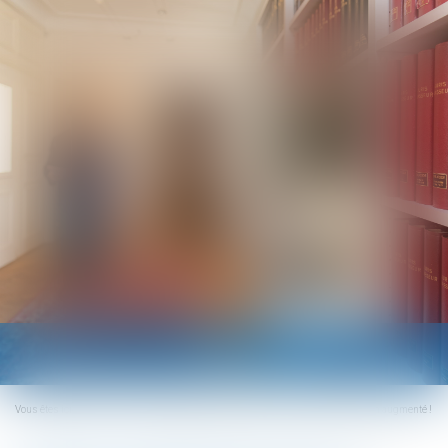
Ouvrir
le
menu
Vous êtes ici :
Accueil
Cadeaux et bons d’achat 2021 : le plafond d’exonération augmenté !