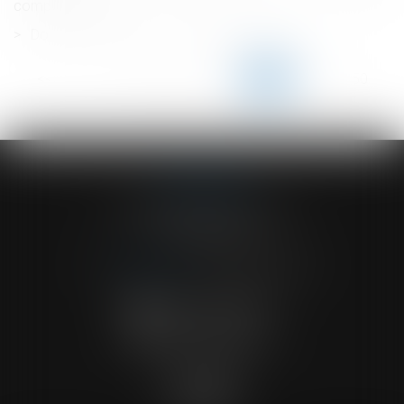
compensatoire
Donation entre époux ou au dernier vivant
<<
<
...
145
146
147
148
149
150
151
...
>
>>
ACVF ASSOCIES
23 Boulevard du Champ de Mars
68000 COLMAR
Tél :
03 89 41 30 58
-
Fax : 03 89 24 54 57
NOUS CONTACTER
NOUS LOCALISER