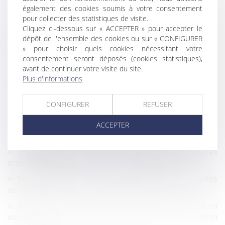
leurs proches
également des cookies soumis à votre consentement
Cas pratique : sanctionner l’absence injustifiée d’un
pour collecter des statistiques de visite.
salarié
Cliquez ci-dessous sur « ACCEPTER » pour accepter le
dépôt de l'ensemble des cookies ou sur « CONFIGURER
Cadeaux et bons d’achat 2021 : le plafond d’exonération
» pour choisir quels cookies nécessitant votre
augmenté !
consentement seront déposés (cookies statistiques),
avant de continuer votre visite du site.
Communauté légale : dernières précisions
Plus d'informations
jurisprudentielles
Le CSE ne peut pas agir en justice pour faire respecter un
CONFIGURER
REFUSER
engagement de l'employeur
Quelles sont les règles de hauteur et de distance pour un
ACCEPTER
mur de clôture ?
Conséquence du recours systématique aux heures
supplémentaires
Urssaf : négocier les conditions d’apurement des dettes
sociales
Proposition de loi en vue de modifier la date prise en
compte pour la détermination de la prestation