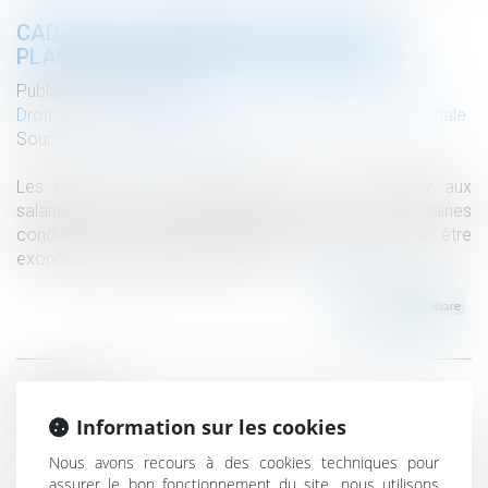
CADEAUX ET BONS D’ACHAT 2021 : LE
PLAFOND D’EXONÉRATION AUGMENTÉ !
Publié le :
01/12/2021
Droit du travail - Employeurs
/
Droit de la protection sociale
Source :
www.editions-tissot.fr
Les cadeaux et bons d’achat que vous distribuez aux
salariés de votre entreprise peuvent, sous certaines
conditions, notamment un plafond à ne pas dépasser, être
exonérés de cotisations sociales...
Lire la suite
Historique
Information sur les cookies
Droit funéraire : la Défenseure des droits appelle à une
Nous avons recours à des cookies techniques pour
réforme profonde en faveur des droits des défunts et de
assurer le bon fonctionnement du site, nous utilisons