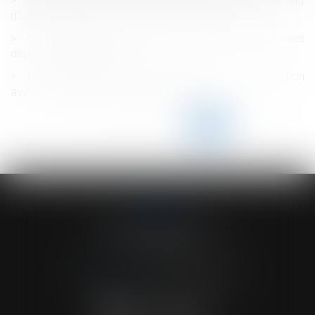
L’aide sociale versée directement à l’établissement
d’hébergement est récupérable sur succession
Congé de proche aidant : de nouveaux bénéficiaires
depuis le 1er juillet 2022
Le licenciement fondé partiellement sur un abus non
avéré de la liberté d’expression est nul
<<
<
...
119
120
121
122
123
124
125
...
>
>>
ACVF ASSOCIES
23 Boulevard du Champ de Mars
68000 COLMAR
Tél :
03 89 41 30 58
-
Fax : 03 89 24 54 57
NOUS CONTACTER