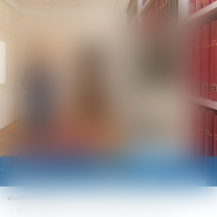
Ouvrir
le
menu
Vous êtes ici :
Accueil
Bilan de la réforme du divorce par consentement mutuel cinq ans après