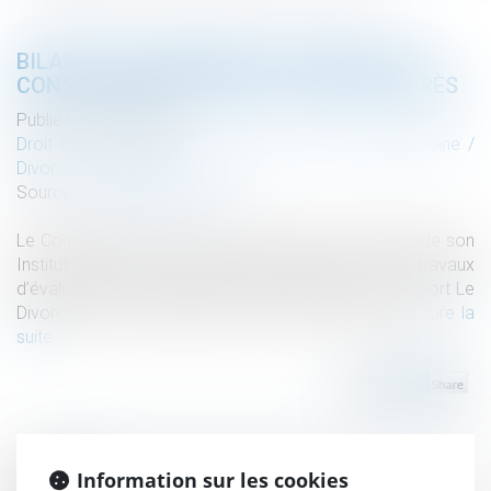
BILAN DE LA RÉFORME DU DIVORCE PAR
CONSENTEMENT MUTUEL CINQ ANS APRÈS
Publié le :
28/09/2022
Droit de la famille, des personnes et de leur patrimoine
/
Divorce et séparation
Source :
www.actu-juridique.fr
Le Conseil supérieur du notariat (CSN), sous l’égide de son
Institut d’Étude Juridiques (IEJ), inaugure ses travaux
d’évaluation de la loi avec la publication de son rapport Le
Divorce par consentement mutuel, cinq ans après...
Lire la
suite
Information sur les cookies
Historique