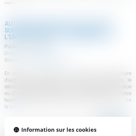
implicite
AUTORISATION PRÉALABLE ET HEURES
SUPPLÉMENTAIRES : LE SILENCE DE
L’EMPLOYEUR VAUT ACCORD IMPLICITE
Publié le :
02/03/2020
Droit du travail - Salariés
Source :
www.actualitesdudroit.fr
En dépit du non-respect par le salarié de la procédure
d’autorisation préalable des heures supplémentaires, le
silence gardé par l’employeur et l’absence de convocation
ou d’écrit officiel interdisant au salarié d’effectuer de telles
heures établissent son accord sur ce fonctionnement...
Lire
la suite
Information sur les cookies