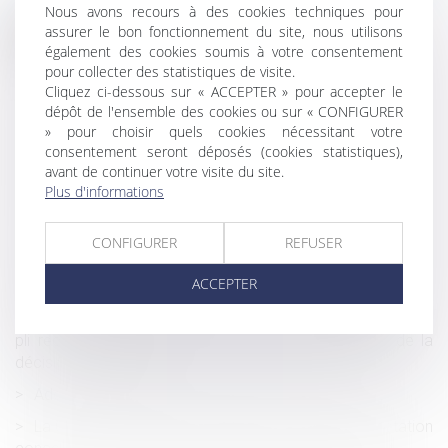
Nous avons recours à des cookies techniques pour
assurer le bon fonctionnement du site, nous utilisons
Historique
également des cookies soumis à votre consentement
Le solde du prix n'est dû au constructeur qu'à la levée
pour collecter des statistiques de visite.
Cliquez ci-dessous sur « ACCEPTER » pour accepter le
des réserves
dépôt de l'ensemble des cookies ou sur « CONFIGURER
L’indemnisation systématique du préjudice d’anxiété lié à
» pour choisir quels cookies nécessitant votre
l’amiante est conforme à la Constitution
consentement seront déposés (cookies statistiques),
avant de continuer votre visite du site.
Manquements anciens et persistants peuvent justifier
Plus d'informations
une prise d'acte aux torts de l'employeur
Enfants influenceurs : adoption de la proposition de loi
CONFIGURER
REFUSER
Initiatives d'un maître d'oeuvre : pas de paiement par le
ACCEPTER
propriétaire
L’assuré régulièrement avisé de la mise à disposition du
pli recommandé est réputé avoir eu connaissance de la
décision de la CPAM
Adoption de l'enfant du conjoint : bilan en 2018
La Cour de cassation continue son travail d’interprétation