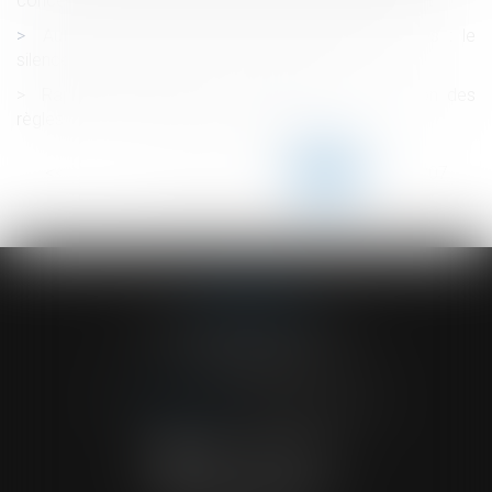
concernant l'implication et causalité en cas d'accident
Autorisation préalable et heures supplémentaires : le
silence de l’employeur vaut accord implicite
Rapport des dettes à la succession : application des
règles du droit commun de la preuve
<<
<
...
202
203
204
205
206
207
208
...
>
>>
ACVF ASSOCIES
23 Boulevard du Champ de Mars
68000 COLMAR
Tél :
03 89 41 30 58
-
Fax : 03 89 24 54 57
NOUS CONTACTER