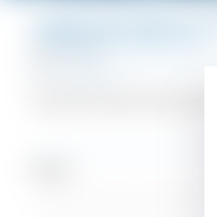
Vous êtes ici :
Accueil
Attribuer automatiquement à un enfant le nom de son père pu
ATTRIBUER AUTOMATIQUEMENT À UN ENFA
« DISCRIMINATOIRE », SELON LA CEDH
Publié le :
03/11/2021
Droit de la famille, des personnes et de leur patrimoine
Source :
www.lemonde.fr
La Cour européenne des droits de l’homme avait été s
nom, jusqu’à une reconnaissance de paternité un an ap
Historique
La durée de la prestation de compensation du hand
Simplification du transfert du patrimoine de l’entrepr