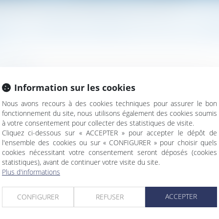
is celui de la mère, en cas de désaccord, est « discriminatoire », selon la CEDH
NT LE NOM DE SON PÈRE PUIS CELUI DE LA MÈ
/
Filiation
Information sur les cookies
aisie par une Espagnole, qui s’était séparée de son compagnon 
Nous avons recours à des cookies techniques pour assurer le bon
rès.
Lire la suite
fonctionnement du site, nous utilisons également des cookies soumis
à votre consentement pour collecter des statistiques de visite.
Cliquez ci-dessous sur « ACCEPTER » pour accepter le dépôt de
l'ensemble des cookies ou sur « CONFIGURER » pour choisir quels
cookies nécessitant votre consentement seront déposés (cookies
statistiques), avant de continuer votre visite du site.
Plus d'informations
icap (PCH) est étendue en 2022
ACCEPTER
CONFIGURER
REFUSER
eneur individuel à une société