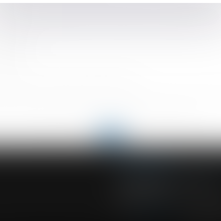
voque
un poste de reclassement non conforme à la convention collecti
 le pont
funéraire?
 Smic ?
amputée en cas de mauvaises formalités
père puis celui de la mère, en cas de désaccord, est « discrimin
oit l'accord-cadre des partenaires sociaux sur la formation
<
...
147
148
149
150
151
152
153
...
>
ACVF ASSOCIES
23 Boulevard du Champ de Mars
68000 COLMAR
Tél :
03 89 41 30 58
-
Fax : 03 89 