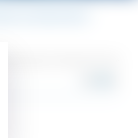
RE, EN CAS DE DÉSACCORD, EST
pendant sa grossesse. L’enfant avait porté son unique