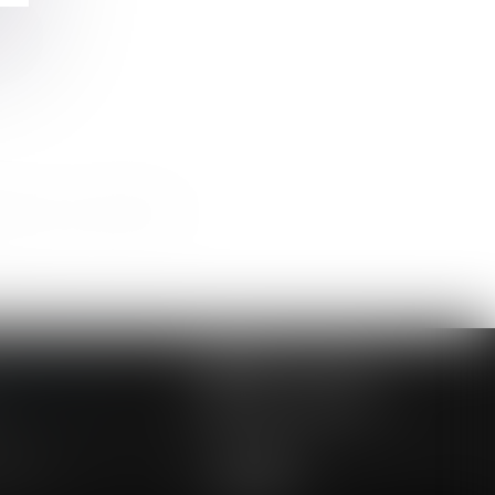
ve !
atoire », selon la CEDH
>>
NOUS CONTACTER
NOUS LOCALISER
24 54 57