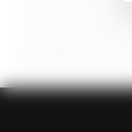
Réception tacite : nécessité d'une volonté non équi
L’employeur ne peut pas proposer au salarié inapte 
Jeudi 11 novembre : la procédure à suivre pour faire
Comment faire valoir ses droits sur une concession 
Quels dommages-intérêts en cas de non-respect du
Travaux dans un logement : la garantie décennale 
Attribuer automatiquement à un enfant le nom de son 
Réformer le CPF, booster l'alternance... ce que prév
<<