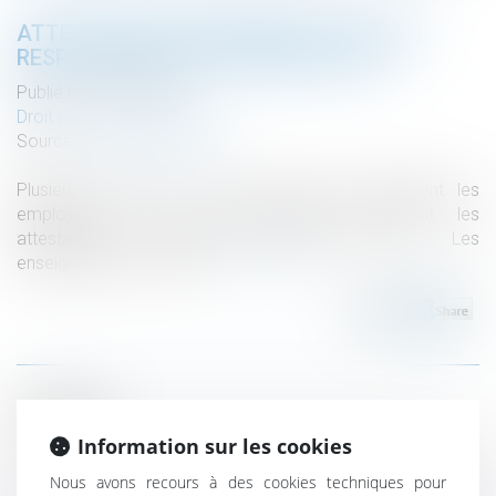
ATTESTATION DE FORMATION : QUELLE
RESPONSABILITÉ DE L’EMPLOYEUR ?
Publié le :
13/09/2022
Droit du travail - Salariés
Source :
www.centre-inffo.fr
Plusieurs décisions de justice récentes rappellent les
employeurs à leur responsabilité concernant les
attestations de formation : contenu, remise … Les
enseignements à retenir...
Lire la suite
Historique
Information sur les cookies
En présence d’avances dépassant la valeur de rachat du
contrat d’assurance-vie, l’assureur ne peut modifier le
Nous avons recours à des cookies techniques pour