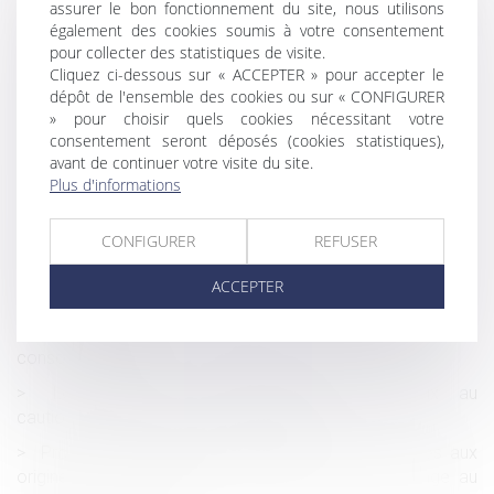
contrat unilatéralement pour s’octroyer un droit de rachat
assurer le bon fonctionnement du site, nous utilisons
également des cookies soumis à votre consentement
Ordonnance indemnité complémentaire employeur
pour collecter des statistiques de visite.
Covid-19 jusque fin 2022
Cliquez ci-dessous sur « ACCEPTER » pour accepter le
Violation du cahier des charges : le ressenti négatif du
dépôt de l'ensemble des cookies ou sur « CONFIGURER
» pour choisir quels cookies nécessitant votre
coloti voisin ne justifie pas la démolition
consentement seront déposés (cookies statistiques),
Une EURL ayant une activité d'agent commercial n'est
avant de continuer votre visite du site.
pas dissoute au décès de son associé
Plus d'informations
Quand l’employeur prend en charge les trajets domicile-
travail des salariés
CONFIGURER
REFUSER
Attestation de formation : quelle responsabilité de
ACCEPTER
l’employeur ?
Notion de contrat à distance au sens du Code de la
consommation
Les effets du consentement d’un époux au
cautionnement souscrit par son conjoint
Procréation médicalement assistée -Droit d'accès aux
origines des enfants nés d'une PMA : ce qui change au