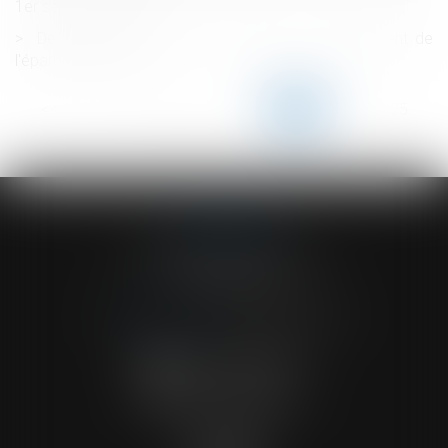
1er septembre 2022
De nouvelles mesures pour faciliter le déploiement de
l'épargne salariale
<<
<
...
120
121
122
123
124
125
126
...
>
>>
ACVF ASSOCIES
23 Boulevard du Champ de Mars
68000 COLMAR
Tél :
03 89 41 30 58
-
Fax : 03 89 24 54 57
NOUS CONTACTER
NOUS LOCALISER