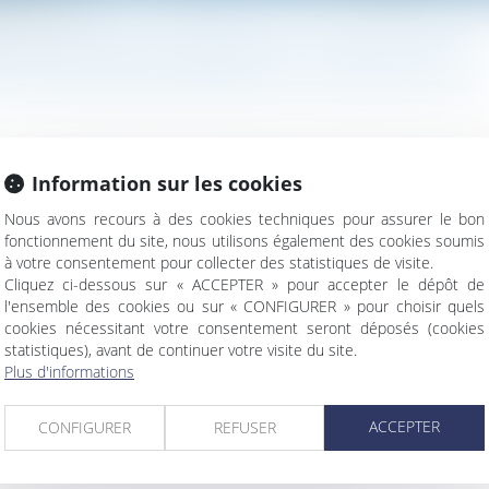
aux juges du fond
RTANT MESSAGE ADRESSÉ AUX JUGES DU FOND
Information sur les cookies
rmanence pour intervenir sur une portion délimitée d’autoroute sa
s puis est licencié un an et demi plus tard...
Lire la suite
Nous avons recours à des cookies techniques pour assurer le bon
fonctionnement du site, nous utilisons également des cookies soumis
à votre consentement pour collecter des statistiques de visite.
Cliquez ci-dessous sur « ACCEPTER » pour accepter le dépôt de
l'ensemble des cookies ou sur « CONFIGURER » pour choisir quels
cookies nécessitant votre consentement seront déposés (cookies
statistiques), avant de continuer votre visite du site.
Plus d'informations
on compensatoire
ACCEPTER
CONFIGURER
REFUSER
oque en présence d’une contestation constante de ceux-ci
t un préjudice : nouvel exemple jurisprudentiel