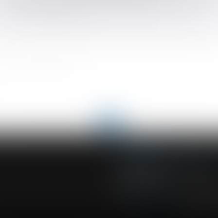
riés doivent actualiser leur procédure interne
dressé aux juges du fond
és
blie un questions-réponses
<
...
115
116
117
118
119
120
121
...
>
ACVF ASSOCIES
23 Boulevard du Champ de Mars
68000 COLMAR
Tél :
03 89 41 30 58
-
Fax : 03 89 