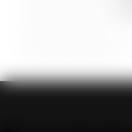
Lanceurs d'alerte : les entreprises d'au moins 50 sala
Astreinte ou permanence ? Un important message a
FGAO et FGTI : précision sur les placements autoris
La rénovation énergétique des bâtiments
Rachat de jours de repos : le ministère du travail pu
Comment transformer les RTT en pouvoir d’achat ?
Vice du consentement pour insanité d’esprit
<<