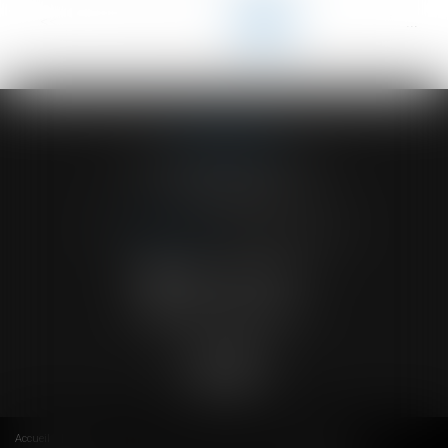
<<
<
...
71
72
73
74
75
76
77
...
>
>>
ACVF ASSOCIES
23 Boulevard du Champ de Mars
68000 COLMAR
Tél :
03 89 41 30 58
-
Fax : 03 89 24 54 57
NOUS CONTACTER
NOUS LOCALISER
Accueil
Cabinet
Avocats
Actus
RDV en ligne