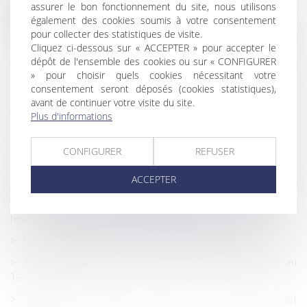
assurer le bon fonctionnement du site, nous utilisons
Historique
également des cookies soumis à votre consentement
Travailleurs indépendants : modifications du code de la
pour collecter des statistiques de visite.
Cliquez ci-dessous sur « ACCEPTER » pour accepter le
sécurité sociale
dépôt de l'ensemble des cookies ou sur « CONFIGURER
Déclaration d'impôt et droit à l'erreur
» pour choisir quels cookies nécessitant votre
consentement seront déposés (cookies statistiques),
Les promoteurs veulent un veulent un "permis de
avant de continuer votre visite du site.
construire covid" pour enrayer la crise
Plus d'informations
Les élus du CSE ont un rôle économique à jouer face à
l’épidémie de Covid-19
CONFIGURER
REFUSER
Activité partielle : l’attestation de l’établissement
ACCEPTER
d’accueil de l’enfant est obligatoire depuis le 2 juin 2020
Dommages causés à un tiers au bail d’habitation :
responsabilité extracontractuelle du bailleur
Divorce sans juge : aspects historiques et juridiques
Évolution de la prise en charge de l’activité partielle au
1er juin 2020
Journée de solidarité et Pentecôte : un autre choix est