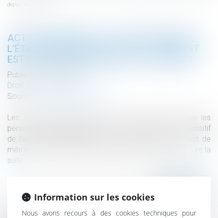
depuis le 2 juin 2020
ACTIVITÉ PARTIELLE : L’ATTESTATION DE
L’ÉTABLISSEMENT D’ACCUEIL DE L’ENFANT
EST OBLIGATOIRE DEPUIS LE 2 JUIN 2020
Publié le :
09/06/2020
Droit du travail - Salariés
Source :
www.editions-tissot.fr
Les salariés vulnérables face au Covid-19, ainsi que les
personnes partageant leur domicile bénéficient du dispositif
de l’activité partielle depuis le 1er mai 2020. Il en est de
même pour les salariés devant garder leurs enfants...
Lire la
suite
Information sur les cookies
Nous avons recours à des cookies techniques pour