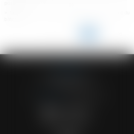
possible
Surcoûts liés aux mesures sanitaires pour les artisans du
bâtiment
<<
<
...
193
194
195
196
197
198
199
...
>
>>
ACVF ASSOCIES
23 Boulevard du Champ de Mars
68000 COLMAR
Tél :
03 89 41 30 58
-
Fax : 03 89 24 54 57
NOUS CONTACTER
NOUS LOCALISER