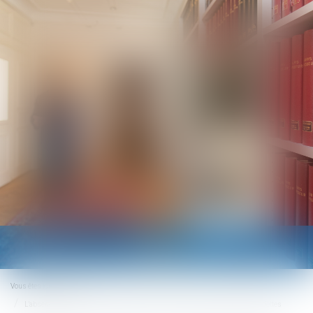
Ouvrir
le
menu
Vous êtes ici :
Accueil
L'absence de renonciation expresse à la succession oblige au paiement des dettes