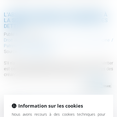
L'ABSENCE DE RENONCIATION EXPRESSE À
LA SUCCESSION OBLIGE AU PAIEMENT DES
DETTES
Publié le :
10/10/2019
Droit de la famille, des personnes et de leur patrimoine
/
Patrimoine et succession
Source :
www.cbanque.com
S'il n'a pas expressément renoncé à la succession, l'héritier
est censé l'avoir acceptée et peut recevoir les factures des
créanciers du défunt ou de la succession...
Lire la suite
Information sur les cookies
Historique
Nous avons recours à des cookies techniques pour