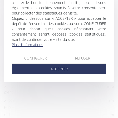
Saisine directe du bureau de jugement pour une
assurer le bon fonctionnement du site, nous utilisons
demande de requalification d'une démission
également des cookies soumis à votre consentement
pour collecter des statistiques de visite.
L'absence de renonciation expresse à la succession
Cliquez ci-dessous sur « ACCEPTER » pour accepter le
oblige au paiement des dettes
dépôt de l'ensemble des cookies ou sur « CONFIGURER
» pour choisir quels cookies nécessitant votre
Reconnaissance de paternité dans le cadre d'une GPA :
consentement seront déposés (cookies statistiques),
la Cour de cassation rappelle l'importance de faire suppléer
avant de continuer votre visite du site.
l'intérêt de l'enfant
Plus d'informations
Quel montage financier pour la reprise d'entreprise ?
Victime d’un accident ou d’une agression : pourquoi
CONFIGURER
REFUSER
informer l’Assurance Maladie ?
ACCEPTER
Salarié protégé et travail temporaire : l’étendue de la
protection précisée - Contrat de travail | Dalloz Actualité
Vente d’armes et droits humains : responsabilité
d’entreprises ou d’État ?
Subrogation et mi-temps thérapeutique : l’employeur n’a
pas à effectuer le prélèvement à la source sur les IJSS
La CEDH rappelle la nécessité de concilier les intérêts en