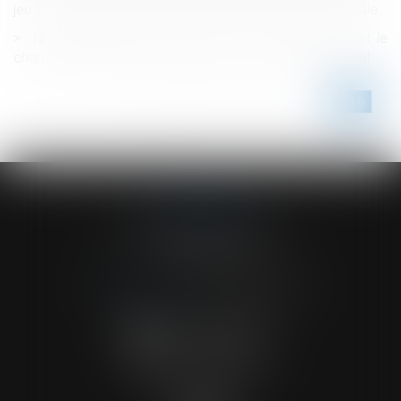
jeu lors d'une demande de déchéance d'autorité parentale
N’est pas illicite la clause de non concurrence dont le
champ d’application est étendu hors du territoire national
<<
<
...
211
212
213
214
215
216
217
>
>>
ACVF ASSOCIES
23 Boulevard du Champ de Mars
68000 COLMAR
Tél :
03 89 41 30 58
-
Fax : 03 89 24 54 57
NOUS CONTACTER
NOUS LOCALISER